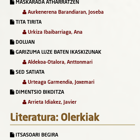
MASKARADA ATHARRATZEN
Aurkenerena Barandiaran, Joseba
TITA TIRITA
Urkiza Ibaibarriaga, Ana
DOLUAN
GARIZUMA LUZE BATEN IKASKIZUNAK
Aldekoa-Otalora, Anttonmari
SED SATIATA
Urteaga Garmendia, Joxemari
DIMENTSIO BIKOITZA
Arrieta Idiakez, Javier
Literatura: Olerkiak
ITSASOARI BEGIRA