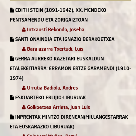
EDITH STEIN (1891-1942), XX. MENDEKO
PENTSAMENDU ETA ZORIGAIZTOAN
Intxausti Rekondo, Joseba
SANTI ONAINDIA ETA IGNAZIO BERAKOETXEA
Baraiazarra Txertudi, Luis
GERRA AURREKO KAZETARI EUSKALDUN
ETALEKEITIARRA: ERRAMON ERTZE GARAMENDI (1910-
1974)
Urrutia Badiola, Andres
ESKUARTEKO ERLIJIO-LIBURUAK
Goikoetxea Arrieta, Juan Luis
INPRENTAK MINTZO DIRENEAN(MILLANGESTARRAK
ETA EUSKARAZKO LIBURUAK)