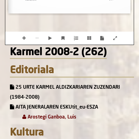
Karmel 2008-2 (262)
Editoriala
25 URTE KARMEL ALDIZKARIAREN ZUZENDARI
(1984-2008)
AITA JENERALAREN ESKUtit_eu-ESZA
Arostegi Ganboa, Luis
Kultura