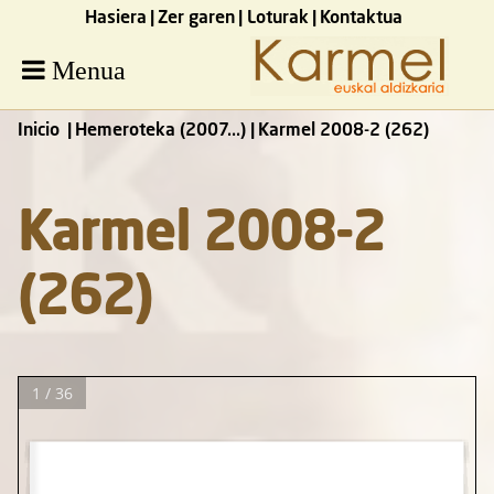
Hasiera
Zer garen
Loturak
Kontaktua
Menua
Inicio
Hemeroteka (2007...)
Karmel 2008-2 (262)
Karmel 2008-2
(262)
1 / 36