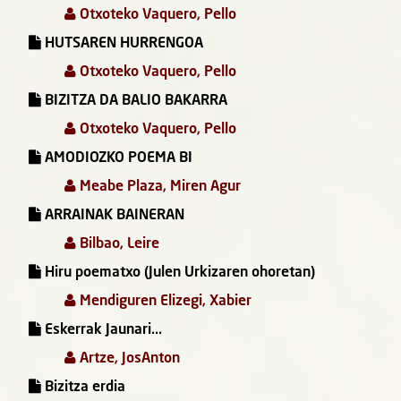
Otxoteko Vaquero, Pello
HUTSAREN HURRENGOA
Otxoteko Vaquero, Pello
BIZITZA DA BALIO BAKARRA
Otxoteko Vaquero, Pello
AMODIOZKO POEMA BI
Meabe Plaza, Miren Agur
ARRAINAK BAINERAN
Bilbao, Leire
Hiru poematxo (Julen Urkizaren ohoretan)
Mendiguren Elizegi, Xabier
Eskerrak Jaunari...
Artze, JosAnton
Bizitza erdia