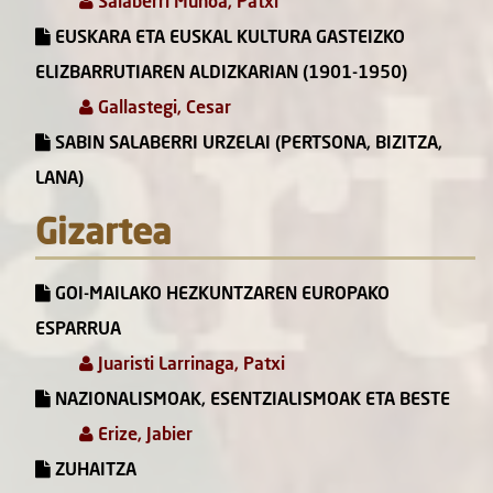
Salaberri Muñoa, Patxi
EUSKARA ETA EUSKAL KULTURA GASTEIZKO
ELIZBARRUTIAREN ALDIZKARIAN (1901-1950)
Gallastegi, Cesar
SABIN SALABERRI URZELAI (PERTSONA, BIZITZA,
LANA)
Gizartea
GOI-MAILAKO HEZKUNTZAREN EUROPAKO
ESPARRUA
Juaristi Larrinaga, Patxi
NAZIONALISMOAK, ESENTZIALISMOAK ETA BESTE
Erize, Jabier
ZUHAITZA