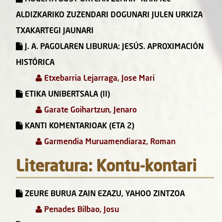
ALDIZKARIKO ZUZENDARI DOGUNARI JULEN URKIZA
TXAKARTEGI JAUNARI
J. A. PAGOLAREN LIBURUA: JESÚS. APROXIMACIÓN
HISTÓRICA
Etxebarria Lejarraga, Jose Mari
ETIKA UNIBERTSALA (II)
Garate Goihartzun, Jenaro
KANTI KOMENTARIOAK (ETA 2)
Garmendia Muruamendiaraz, Roman
Literatura: Kontu-kontari
ZEURE BURUA ZAIN EZAZU, YAHOO ZINTZOA
Penades Bilbao, Josu