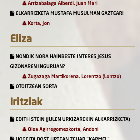
Arrizabalaga Alberdi, Juan Mari
ELKARRIZKETA MUSTAFA MUSULMAN GAZTEARI
Korta, Jon
Eliza
NONDIK NORA HAINBESTE INTERES JESUS
GIZONAREN INGURUAN?
Zugazaga Martikorena, Lorentzo (Lontzo)
OTOITZEAN SORTA
Iritziak
EDITH STEIN (JULEN URKIZAREKIN ALKARRIZKETA)
Olea Agirregomezkorta, Andoni
HOGEITA BOST URTEAN ZEHAR “KARMEL”