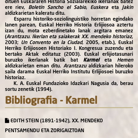
dituen Euskararen Historia Sozialarekiko ikerlanak batez
ere riev,
Boletín Sancho el Sabio
,
Euskera
eta
Jakin
aldizkarietan kaleratu ditu.
Esparru historiko-soziolinguistiko horretan egindako
lanen parean, Euskal Herriko Historia Erlijiosoa aztertu
izan du, mota ezberdinetako lanak argitara emanez
(
Arantzazu. Ikerlan eta saiakerak XX. mendeko historiaz
,
2003;
Un Convento en la Ciudad
, 2005, etab.), Euskal
Herriko Erlijiosoen Historiako I. Kongresua zuzendu eta
bertako Aktak editatuz (2003). Euskal erlijiotasunari
buruzko ikerlanak batik bat
Karmel
eta
Hemen
aldizkarietan eman ditu.
Arantzazu
aldizkarian hileroko
saila darama Euskal Herriko Institutu Erlijiosoei buruzko
historiaz.
K. A. Euskal Fundazioko Idazkari Nagusia da, berau
sortu zenetik (1994).
Bibliografia - Karmel
EDITH STEIN (1891-1942), XX. MENDEKO
PENTSAMENDU ETA ZORIGAIZTOAN