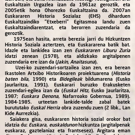
Euskaltzain Urgazlea izan da 1961az geroztik, eta
2005etik hona Ohorezko Euskaltzaina da. 2007an
Euskararen Historia Sozialaz (EHS) diharduen
Euskaltzaindiko “Etxeberri” Egitasmoa landu zuen
Euskaltzaindiarentzat, eta berorren zuzendaria da
geroztik.
1975ean hasita, arreta berezia jarri du Hizkuntzen
Historia Soziala aztertzen, eta Euskararena batik bat.
Idazle eta lankidea izan zen
Euskararen Liburu Zuria
idatzi zenean (1978), eta aldizkako argitalpenen
zuzendaria ere izan da (
Jakin, Anaitasuna
).
Uzei-ko zuzendari-sortzailea izan zen, era berean
Ikastolen Artxibo Historikoaren proiektuarena (
Historia
baten bila
, 1990) eta
Bidegileak
bildumarena (Eusko
Jaurlaritza, 1991). Euskarari buruzko Erakusketen
zuzendari-egilea izan da (
Euskal Hitz
, Eusko Jaurlaritza,
1987;
Euskara Denona
, Nafarroako Gobernua, 1989).
1984-1985. urteetan lankide-talde zabal batek
burututako
Euskal Herria
obra zuzendu zuen (2 libk., Lan
Kide Aurrezkia).
Saiakera gisa, euskararen historia sozial orokor bat
idatzia du:
Euskara, euskaldunon
hizkuntza (argitalpenak
euskaraz, gaztelaniaz eta frantsesez). Argitara eman