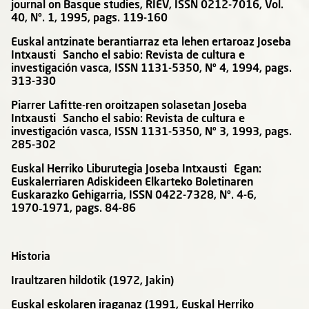
journal on Basque studies, RIEV, ISSN 0212-7016, Vol.
40, Nº. 1, 1995, pags. 119-160
Euskal antzinate berantiarraz eta lehen ertaroaz Joseba
Intxausti Sancho el sabio: Revista de cultura e
investigación vasca, ISSN 1131-5350, Nº 4, 1994, pags.
313-330
Piarrer Lafitte-ren oroitzapen solasetan Joseba
Intxausti Sancho el sabio: Revista de cultura e
investigación vasca, ISSN 1131-5350, Nº 3, 1993, pags.
285-302
Euskal Herriko Liburutegia Joseba Intxausti Egan:
Euskalerriaren Adiskideen Elkarteko Boletinaren
Euskarazko Gehigarria, ISSN 0422-7328, Nº. 4-6,
1970
‑
1971, pags. 84-86
Historia
Iraultzaren hildotik (1972, Jakin)
Euskal eskolaren iraganaz (1991, Euskal Herriko