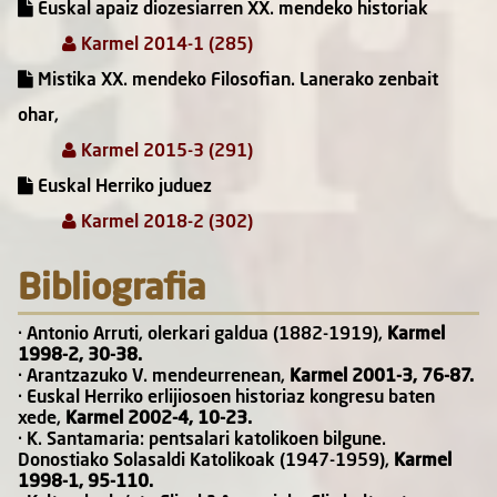
Euskal apaiz diozesiarren XX. mendeko historiak
Karmel 2014-1 (285)
Mistika XX. mendeko Filosofian. Lanerako zenbait
ohar,
Karmel 2015-3 (291)
Euskal Herriko juduez
Karmel 2018-2 (302)
Bibliografia
· Antonio Arruti, olerkari galdua (1882-1919),
Karmel
1998-2, 30-38.
· Arantzazuko V. mendeurrenean,
Karmel 2001-3, 76-87.
· Euskal Herriko erlijiosoen historiaz kongresu baten
xede,
Karmel 2002-4, 10-23.
· K. Santamaria: pentsalari katolikoen bilgune.
Donostiako Solasaldi Katolikoak (1947-1959),
Karmel
1998-1, 95-110.