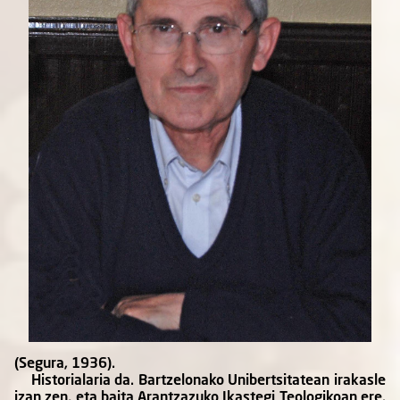
(Segura, 1936).
Historialaria da. Bartzelonako Unibertsitatean irakasle
izan zen, eta baita Arantzazuko Ikastegi Teologikoan ere.