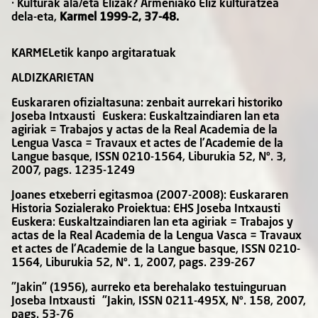
· Kulturak ala/eta Elizak? Armeniako Eliz kulturatzea
dela-eta,
Karmel 1999-2, 37-48.
KARMELetik kanpo
argitaratuak
ALDIZKARIETAN
Euskararen ofizialtasuna: zenbait aurrekari historiko
Joseba Intxausti Euskera: Euskaltzaindiaren lan eta
agiriak = Trabajos y actas de la Real Academia de la
Lengua Vasca = Travaux et actes de l'Academie de la
Langue basque, ISSN 0210-1564, Liburukia 52, Nº. 3,
2007, pags. 1235-1249
Joanes etxeberri egitasmoa (2007-2008): Euskararen
Historia Sozialerako Proiektua: EHS Joseba Intxausti
Euskera: Euskaltzaindiaren lan eta agiriak = Trabajos y
actas de la Real Academia de la Lengua Vasca = Travaux
et actes de l'Academie de la Langue basque, ISSN 0210-
1564, Liburukia 52, Nº. 1, 2007, pags. 239-267
"Jakin" (1956), aurreko eta berehalako testuinguruan
Joseba Intxausti "Jakin, ISSN 0211-495X, Nº. 158, 2007,
pags. 53-76