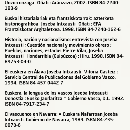
Unzurrunzaga Oñati : Aránzazu, 2002. ISBN 84-7240-
183-9
Euskal historialariak eta frantziskotarrak: azterketa
historiografikoa Joseba Intxausti Oñati : EFA
Frantziskotar Argitaletxea, 1998. ISBN 84-7240-162-6
Historia, nación y nacionalismo: entrevista con Joseba
Intxausti ; Cuestión nacional y movimiento obrero ;
Pueblos, naciones, estados Pierre Vilar, Joseba
Intxausti Hondarribia (Guipúzcoa) : Hiru, 1998. ISBN 84-
89753-04-0
El euskera en Álava Joseba Intxausti Vitoria-Gasteiz :
Servicio Central de Publicaciones del Gobierno Vasco,
1994. ISBN 84-457-0442-7
Euskera, la lengua de los vascos Joseba Intxausti
Donostia : Eusko Jaurlaritza = Gobierno Vasco, D.L. 1992.
ISBN 84-7917-234-7
El vascuence en Navarra: = Euskara Nafarroan Joseba
Intxausti. Gobierno de Navarra, 1989. ISBN 84-235-
0870-6