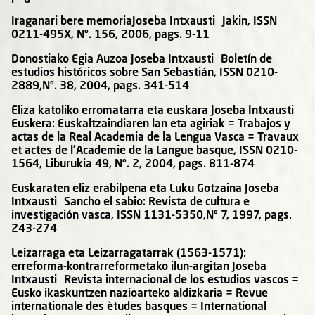
Iraganari bere memoriaJoseba Intxausti Jakin, ISSN
0211-495X, Nº. 156, 2006, pags. 9-11
Donostiako Egia Auzoa Joseba Intxausti Boletín de
estudios históricos sobre San Sebastián, ISSN 0210-
2889,Nº. 38, 2004, pags. 341-514
Eliza katoliko erromatarra eta euskara Joseba Intxausti
Euskera: Euskaltzaindiaren lan eta agiriak = Trabajos y
actas de la Real Academia de la Lengua Vasca = Travaux
et actes de l'Academie de la Langue basque, ISSN 0210-
1564, Liburukia 49, Nº. 2, 2004, pags. 811-874
Euskaraten eliz erabilpena eta Luku Gotzaina Joseba
Intxausti Sancho el sabio: Revista de cultura e
investigación vasca, ISSN 1131-5350,Nº 7, 1997, pags.
243-274
Leizarraga eta Leizarragatarrak (1563-1571):
erreforma-kontrarreformetako ilun-argitan Joseba
Intxausti Revista internacional de los estudios vascos =
Eusko ikaskuntzen nazioarteko aldizkaria = Revue
internationale des ètudes basques = International