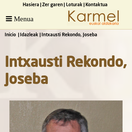
Hasiera
Zer garen
Loturak
Kontaktua
Menua
Inicio
Idazleak
Intxausti Rekondo, Joseba
Intxausti Rekondo,
Joseba