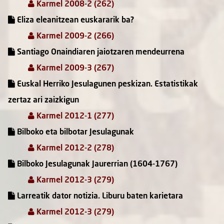
Karmel 2008-2 (262)
Eliza eleanitzean euskararik ba?
Karmel 2009-2 (266)
Santiago Onaindiaren jaiotzaren mendeurrena
Karmel 2009-3 (267)
Euskal Herriko Jesulagunen peskizan. Estatistikak
zertaz ari zaizkigun
Karmel 2012-1 (277)
Bilboko eta bilbotar Jesulagunak
Karmel 2012-2 (278)
Bilboko Jesulagunak Jaurerrian (1604-1767)
Karmel 2012-3 (279)
Larreatik dator notizia. Liburu baten karietara
Karmel 2012-3 (279)