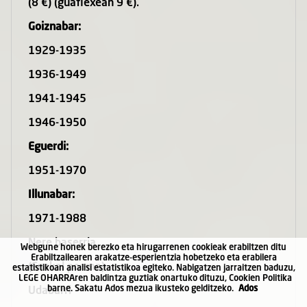
(8 €) (guaflexean 9 €).
Goiznabar:
1929-1935
1936-1949
1941-1945
1946-1950
Eguerdi:
1951-1970
Illunabar:
1971-1988
Nere baserria
Webgune honek berezko eta hirugarrenen cookieak erabiltzen ditu
Erabiltzailearen arakatze-esperientzia hobetzeko eta erabilera
(Euskal poema)
estatistikoan analisi estatistikoa egiteko. Nabigatzen jarraitzen baduzu,
LEGE OHARRA
ren baldintza guztiak onartuko dituzu, Cookien Politika
barne. Sakatu Ados mezua ikusteko gelditzeko.
Ados
Udabarri