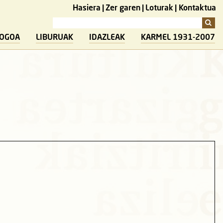
Hasiera
Zer garen
Loturak
Kontaktua
LOGOA
LIBURUAK
IDAZLEAK
KARMEL 1931-2007