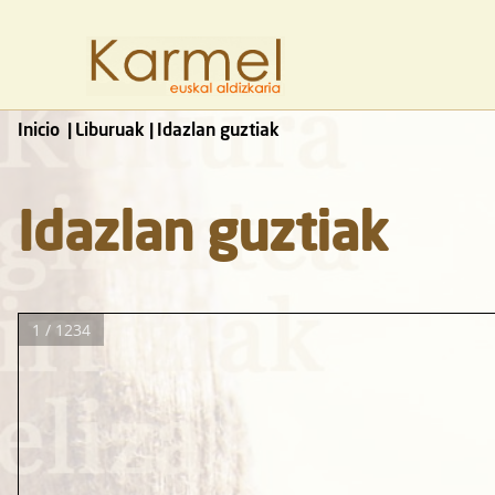
Inicio
Liburuak
Idazlan guztiak
Idazlan guztiak
1 / 1234