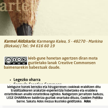
Karmel Aldizkaria
:
Karmengo Kalea, 5
-
48270
-
Markina
(Bizkaia)
| Tel.:
94 616 60 19
Web-gune honetan agertzen diran mota
guztietako lanak Creative Commonsen
baimenarekin babestuak daude.
Legezko oharra
Formula Creative Commons
Webgune honek berezko eta hirugarrenen cookieak erabiltzen ditu
Creative Commons Lege Kodea
Erabiltzailearen arakatze-esperientzia hobetzeko eta erabilera
estatistikoan analisi estatistikoa egiteko. Nabigatzen jarraitzen baduzu,
LEGE OHARRA
ren baldintza guztiak onartuko dituzu, Cookien Politika
Gunearen mapa
Legala
barne. Sakatu Ados mezua ikusteko gelditzeko.
Ados