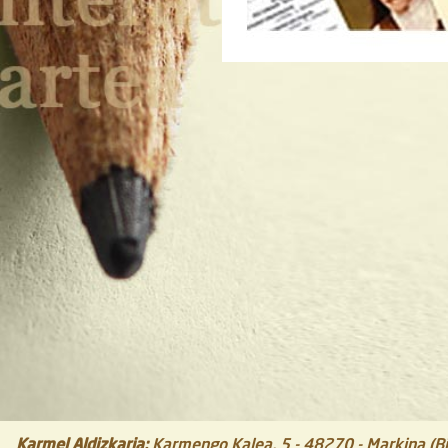
Karmel Aldizkaria
:
Karmengo Kalea, 5
-
48270
-
Markina (Bi