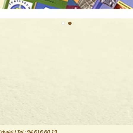
zkaia)
| Tel.:
94 616 60 19