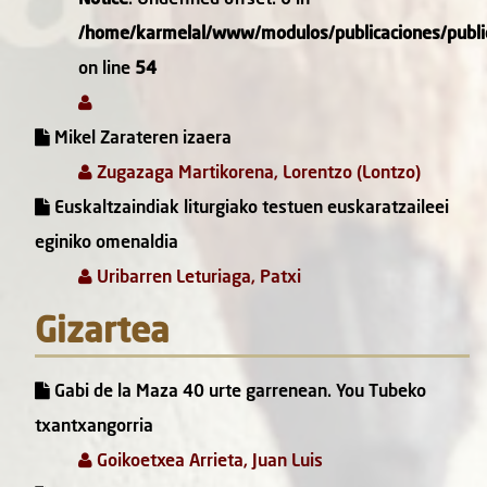
/home/karmelal/www/modulos/publicaciones/public
on line
54
Mikel Zarateren izaera
Zugazaga Martikorena, Lorentzo (Lontzo)
Euskaltzaindiak liturgiako testuen euskaratzaileei
eginiko omenaldia
Uribarren Leturiaga, Patxi
Gizartea
Gabi de la Maza 40 urte garrenean. You Tubeko
txantxangorria
Goikoetxea Arrieta, Juan Luis