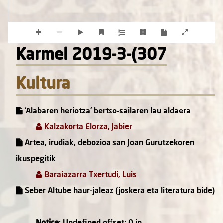
Karmel 2019-3-(307
Kultura
‘Alabaren heriotza’ bertso-sailaren lau aldaera
Kalzakorta Elorza, Jabier
Artea, irudiak, debozioa san Joan Gurutzekoren
ikuspegitik
Baraiazarra Txertudi, Luis
Seber Altube haur-jaleaz (joskera eta literatura bide)
Notice
: Undefined offset: 0 in