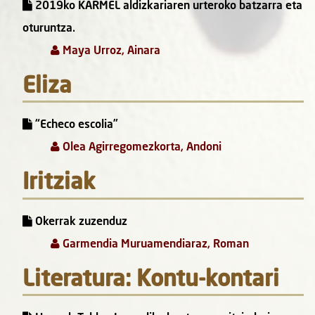
2019ko KARMEL aldizkariaren urteroko batzarra eta
oturuntza.
Maya Urroz, Ainara
Eliza
“Echeco escolia”
Olea Agirregomezkorta, Andoni
Iritziak
Okerrak zuzenduz
Garmendia Muruamendiaraz, Roman
Literatura: Kontu-kontari