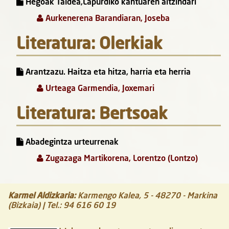
Hegoak Taldea,Lapurdiko kantuaren aitzindari
Aurkenerena Barandiaran, Joseba
Literatura: Olerkiak
Arantzazu. Haitza eta hitza, harria eta herria
Urteaga Garmendia, Joxemari
Literatura: Bertsoak
Abadegintza urteurrenak
Zugazaga Martikorena, Lorentzo (Lontzo)
Karmel Aldizkaria
:
Karmengo Kalea, 5
-
48270
-
Markina
(Bizkaia)
| Tel.:
94 616 60 19