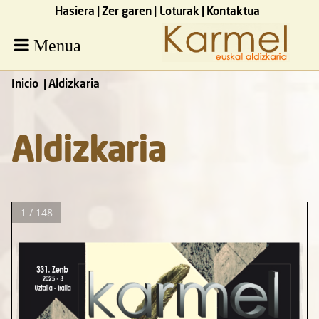
Hasiera
Zer garen
Loturak
Kontaktua
Menua
Inicio
Aldizkaria
Aldizkaria
1 / 148