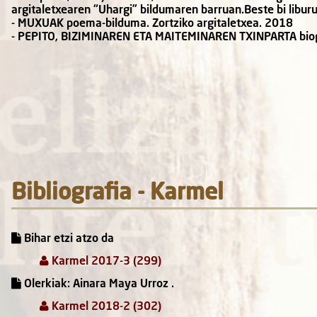
argitaletxearen “Uhargi” bildumaren barruan.Beste bi liburu
- MUXUAK poema-bilduma. Zortziko argitaletxea. 2018
- PEPITO, BIZIMINAREN ETA MAITEMINAREN TXINPARTA biog
Bibliografia - Karmel
Bihar etzi atzo da
Karmel 2017-3 (299)
Olerkiak: Ainara Maya Urroz .
Karmel 2018-2 (302)