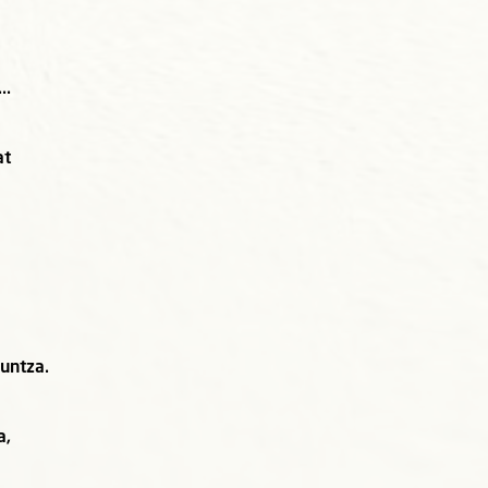
..
at
untza.
a,