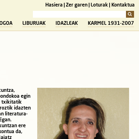
Hasiera
Zer garen
Loturak
Kontaktua
LOGOA
LIBURUAK
IDAZLEAK
KARMEL 1931-2007
kuntza,
uondokoa egin
txikitatik
roztik idazten
n literatura-
 Egan.
skuntzan ere
kontua da,
Maiatz