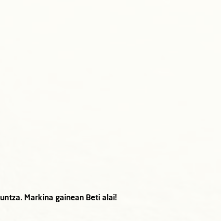
ntza. Markina gainean Beti alai!