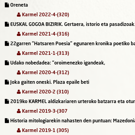
Oreneta
Karmel 2022-4-(320)
EUSKAL GOGOA BIZIRIK. Gertaera, istorio eta pasadizoak.
Karmel 2021-4-(316)
22garren “Hatsaren Poesia” egunaren kronika poetiko b
Karmel 2021-1-(313)
Udako nobedadea: “oroimenezko igandeak,
Karmel 2020-4-(312)
Joka gaiten oneski. Plaza epaile beti
Karmel 2020-2 (310)
2019ko KARMEL aldizkariaren urteroko batzarra eta otur
Karmel 2019-3-(307
Historia mitologiarekin nahasten den puntuan: Mazedoni
Karmel 2019-1 (305)