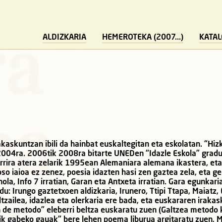
ALDIZKARIA
HEMEROTEKA (2007...)
KATA
akaskuntzan ibili da hainbat euskaltegitan eta eskolatan. “Hiz
2004ra. 2006tik 2008ra bitarte UNEDen “Idazle Eskola” grad
rrira atera zelarik 1995ean Alemaniara alemana ikastera, eta 
so iaioa ez zenez, poesia idazten hasi zen gaztea zela, eta ge
a, Info 7 irratian, Garan eta Antxeta irratian. Gara egunkaria
n du: Irungo gaztetxoen aldizkaria, Irunero, Ttipi Ttapa, Maiatz,
tzailea, idazlea eta olerkaria ere bada, eta euskararen iraka
 de metodo” eleberri beltza euskaratu zuen (Galtzea metodo 
ik gabeko gauak” bere lehen poema liburua argitaratu zuen, 