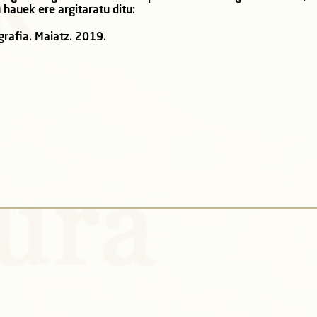
 hauek ere argitaratu ditu:
rafia. Maiatz. 2019.