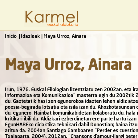
Inicio
Idazleak
Maya Urroz, Ainara
Maya Urroz, Ainara
Irun, 1976. Euskal Filologian lizentziatu zen 2002an, eta ir
Informazioa eta Komunikazioa” masterra egin du 2002tik 
du. Gaztetatik hasi zen egunerokoa idazten lehen aldiz atze
poesia-begirada lotsatia eta isila izan du. Ahozkotasunean o
du, egunero. Hainbat komunikabidetan kolaboratu du, hala nol
kritikari ibili da. Aldizkari ezberdinetan ere parte hartu iza
EgunHABEko didaktika teknikari dabil Donostian; baina itzul
aritua da. 2004an Santiago Gamboaren “Perder es cuestion
Txalaparta, 2004). 2012an, “Chansons d’amour-ilargi beter