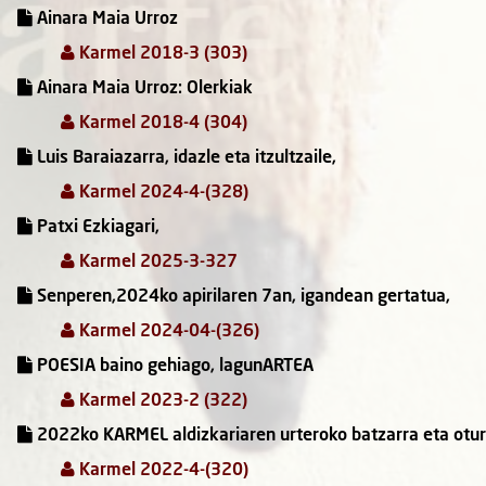
Ainara Maia Urroz
Karmel 2018-3 (303)
Ainara Maia Urroz: Olerkiak
Karmel 2018-4 (304)
Luis Baraiazarra, idazle eta itzultzaile,
Karmel 2024-4-(328)
Patxi Ezkiagari,
Karmel 2025-3-327
Senperen,2024ko apirilaren 7an, igandean gertatua,
Karmel 2024-04-(326)
POESIA baino gehiago, lagunARTEA
Karmel 2023-2 (322)
2022ko KARMEL aldizkariaren urteroko batzarra eta oturu
Karmel 2022-4-(320)