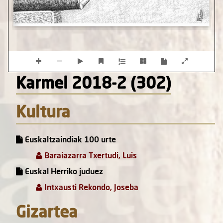
Karmel 2018-2 (302)
Kultura
Euskaltzaindiak 100 urte
Baraiazarra Txertudi, Luis
Euskal Herriko juduez
Intxausti Rekondo, Joseba
Gizartea