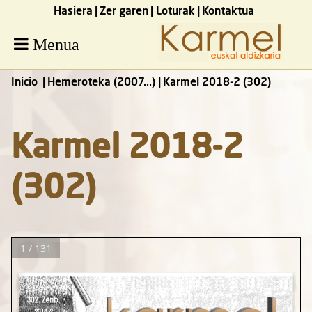
Hasiera
Zer garen
Loturak
Kontaktua
Menua
Inicio
Hemeroteka (2007...)
Karmel 2018-2 (302)
Karmel 2018-2
(302)
1 / 131