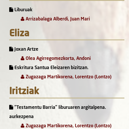
Liburuak
Arrizabalaga Alberdi, Juan Mari
Eliza
Joxan Artze
Olea Agirregomezkorta, Andoni
Eskritura Santua Eleizaren bizitzan.
Zugazaga Martikorena, Lorentzo (Lontzo)
Iritziak
“Testamentu Barria” liburuaren argitalpena.
aurkezpena
Zugazaga Martikorena, Lorentzo (Lontzo)