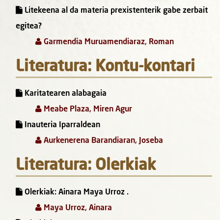
Litekeena al da materia prexistenterik gabe zerbait
egitea?
Garmendia Muruamendiaraz, Roman
Literatura: Kontu-kontari
Karitatearen alabagaia
Meabe Plaza, Miren Agur
Inauteria Iparraldean
Aurkenerena Barandiaran, Joseba
Literatura: Olerkiak
Olerkiak: Ainara Maya Urroz .
Maya Urroz, Ainara