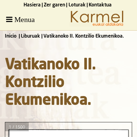
Hasiera
Zer garen
Loturak
Kontaktua
Menua
Inicio
Liburuak
Vatikanoko II. Kontzilio Ekumenikoa.
Vatikanoko II.
Kontzilio
Ekumenikoa.
1 / 1500