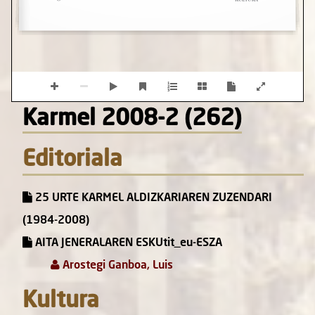
Karmel 2008-2 (262)
Editoriala
25 URTE KARMEL ALDIZKARIAREN ZUZENDARI
(1984-2008)
AITA JENERALAREN ESKUtit_eu-ESZA
Arostegi Ganboa, Luis
Kultura