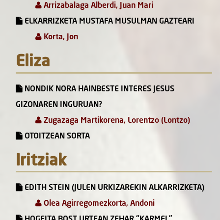
Arrizabalaga Alberdi, Juan Mari
ELKARRIZKETA MUSTAFA MUSULMAN GAZTEARI
Korta, Jon
Eliza
NONDIK NORA HAINBESTE INTERES JESUS
GIZONAREN INGURUAN?
Zugazaga Martikorena, Lorentzo (Lontzo)
OTOITZEAN SORTA
Iritziak
EDITH STEIN (JULEN URKIZAREKIN ALKARRIZKETA)
Olea Agirregomezkorta, Andoni
HOGEITA BOST URTEAN ZEHAR “KARMEL”