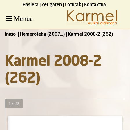
Hasiera
Zer garen
Loturak
Kontaktua
Menua
Inicio
Hemeroteka (2007...)
Karmel 2008-2 (262)
Karmel 2008-2
(262)
1 / 22