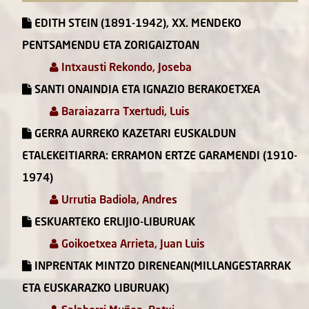
EDITH STEIN (1891-1942), XX. MENDEKO
PENTSAMENDU ETA ZORIGAIZTOAN
Intxausti Rekondo, Joseba
SANTI ONAINDIA ETA IGNAZIO BERAKOETXEA
Baraiazarra Txertudi, Luis
GERRA AURREKO KAZETARI EUSKALDUN
ETALEKEITIARRA: ERRAMON ERTZE GARAMENDI (1910-
1974)
Urrutia Badiola, Andres
ESKUARTEKO ERLIJIO-LIBURUAK
Goikoetxea Arrieta, Juan Luis
INPRENTAK MINTZO DIRENEAN(MILLANGESTARRAK
ETA EUSKARAZKO LIBURUAK)