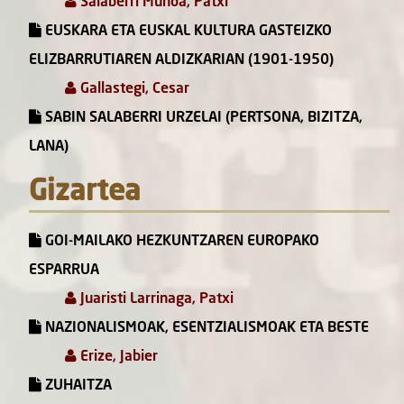
Salaberri Muñoa, Patxi
EUSKARA ETA EUSKAL KULTURA GASTEIZKO
ELIZBARRUTIAREN ALDIZKARIAN (1901-1950)
Gallastegi, Cesar
SABIN SALABERRI URZELAI (PERTSONA, BIZITZA,
LANA)
Gizartea
GOI-MAILAKO HEZKUNTZAREN EUROPAKO
ESPARRUA
Juaristi Larrinaga, Patxi
NAZIONALISMOAK, ESENTZIALISMOAK ETA BESTE
Erize, Jabier
ZUHAITZA