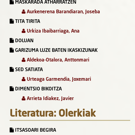
MASKARADA ATHARRATZEN
Aurkenerena Barandiaran, Joseba
TITA TIRITA
Urkiza Ibaibarriaga, Ana
DOLUAN
GARIZUMA LUZE BATEN IKASKIZUNAK
Aldekoa-Otalora, Anttonmari
SED SATIATA
Urteaga Garmendia, Joxemari
DIMENTSIO BIKOITZA
Arrieta Idiakez, Javier
Literatura: Olerkiak
ITSASOARI BEGIRA