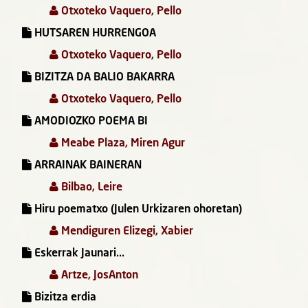
Otxoteko Vaquero, Pello
HUTSAREN HURRENGOA
Otxoteko Vaquero, Pello
BIZITZA DA BALIO BAKARRA
Otxoteko Vaquero, Pello
AMODIOZKO POEMA BI
Meabe Plaza, Miren Agur
ARRAINAK BAINERAN
Bilbao, Leire
Hiru poematxo (Julen Urkizaren ohoretan)
Mendiguren Elizegi, Xabier
Eskerrak Jaunari...
Artze, JosAnton
Bizitza erdia