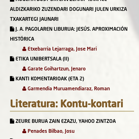
ALDIZKARIKO ZUZENDARI DOGUNARI JULEN URKIZA
TXAKARTEGI JAUNARI
J. A. PAGOLAREN LIBURUA: JESÚS. APROXIMACIÓN
HISTÓRICA
Etxebarria Lejarraga, Jose Mari
ETIKA UNIBERTSALA (II)
Garate Goihartzun, Jenaro
KANTI KOMENTARIOAK (ETA 2)
Garmendia Muruamendiaraz, Roman
Literatura: Kontu-kontari
ZEURE BURUA ZAIN EZAZU, YAHOO ZINTZOA
Penades Bilbao, Josu