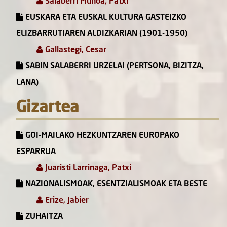
Salaberri Muñoa, Patxi
EUSKARA ETA EUSKAL KULTURA GASTEIZKO
ELIZBARRUTIAREN ALDIZKARIAN (1901-1950)
Gallastegi, Cesar
SABIN SALABERRI URZELAI (PERTSONA, BIZITZA,
LANA)
Gizartea
GOI-MAILAKO HEZKUNTZAREN EUROPAKO
ESPARRUA
Juaristi Larrinaga, Patxi
NAZIONALISMOAK, ESENTZIALISMOAK ETA BESTE
Erize, Jabier
ZUHAITZA