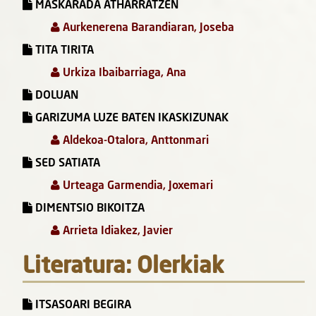
MASKARADA ATHARRATZEN
Aurkenerena Barandiaran, Joseba
TITA TIRITA
Urkiza Ibaibarriaga, Ana
DOLUAN
GARIZUMA LUZE BATEN IKASKIZUNAK
Aldekoa-Otalora, Anttonmari
SED SATIATA
Urteaga Garmendia, Joxemari
DIMENTSIO BIKOITZA
Arrieta Idiakez, Javier
Literatura: Olerkiak
ITSASOARI BEGIRA