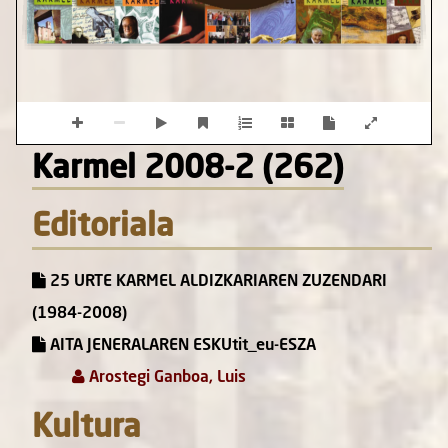
Karmel 2008-2 (262)
Editoriala
25 URTE KARMEL ALDIZKARIAREN ZUZENDARI
(1984-2008)
AITA JENERALAREN ESKUtit_eu-ESZA
Arostegi Ganboa, Luis
Kultura