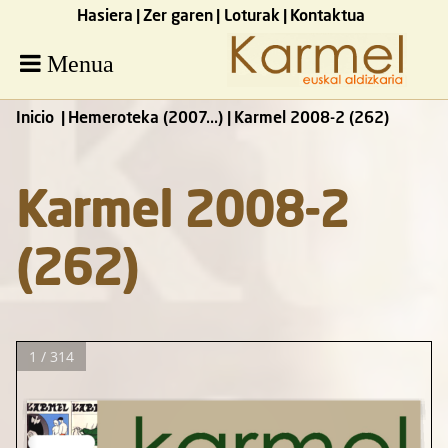
Hasiera
Zer garen
Loturak
Kontaktua
Menua
Inicio
Hemeroteka (2007...)
Karmel 2008-2 (262)
Karmel 2008-2
(262)
1 / 314