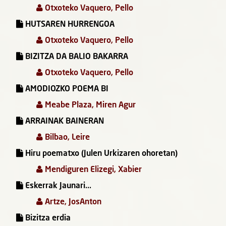
Otxoteko Vaquero, Pello
HUTSAREN HURRENGOA
Otxoteko Vaquero, Pello
BIZITZA DA BALIO BAKARRA
Otxoteko Vaquero, Pello
AMODIOZKO POEMA BI
Meabe Plaza, Miren Agur
ARRAINAK BAINERAN
Bilbao, Leire
Hiru poematxo (Julen Urkizaren ohoretan)
Mendiguren Elizegi, Xabier
Eskerrak Jaunari...
Artze, JosAnton
Bizitza erdia