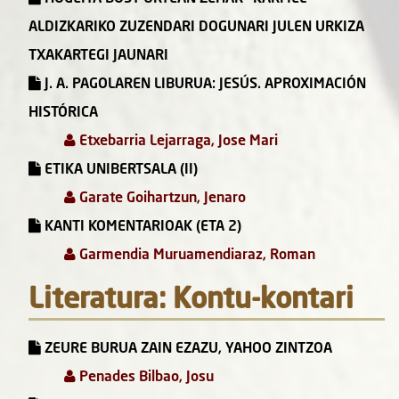
ALDIZKARIKO ZUZENDARI DOGUNARI JULEN URKIZA
TXAKARTEGI JAUNARI
J. A. PAGOLAREN LIBURUA: JESÚS. APROXIMACIÓN
HISTÓRICA
Etxebarria Lejarraga, Jose Mari
ETIKA UNIBERTSALA (II)
Garate Goihartzun, Jenaro
KANTI KOMENTARIOAK (ETA 2)
Garmendia Muruamendiaraz, Roman
Literatura: Kontu-kontari
ZEURE BURUA ZAIN EZAZU, YAHOO ZINTZOA
Penades Bilbao, Josu