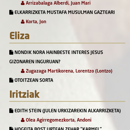
Arrizabalaga Alberdi, Juan Mari
ELKARRIZKETA MUSTAFA MUSULMAN GAZTEARI
Korta, Jon
Eliza
NONDIK NORA HAINBESTE INTERES JESUS
GIZONAREN INGURUAN?
Zugazaga Martikorena, Lorentzo (Lontzo)
OTOITZEAN SORTA
Iritziak
EDITH STEIN (JULEN URKIZAREKIN ALKARRIZKETA)
Olea Agirregomezkorta, Andoni
HOGEITA BOST URTEAN ZEHAR “KARMEL”