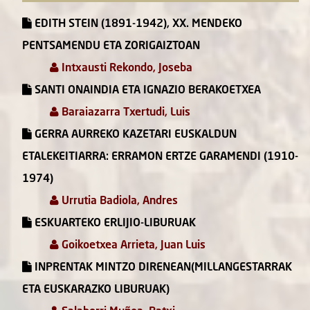
EDITH STEIN (1891-1942), XX. MENDEKO
PENTSAMENDU ETA ZORIGAIZTOAN
Intxausti Rekondo, Joseba
SANTI ONAINDIA ETA IGNAZIO BERAKOETXEA
Baraiazarra Txertudi, Luis
GERRA AURREKO KAZETARI EUSKALDUN
ETALEKEITIARRA: ERRAMON ERTZE GARAMENDI (1910-
1974)
Urrutia Badiola, Andres
ESKUARTEKO ERLIJIO-LIBURUAK
Goikoetxea Arrieta, Juan Luis
INPRENTAK MINTZO DIRENEAN(MILLANGESTARRAK
ETA EUSKARAZKO LIBURUAK)