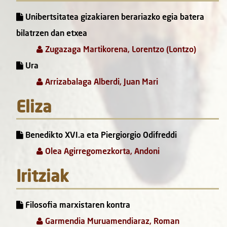
Unibertsitatea gizakiaren berariazko egia batera
bilatrzen dan etxea
Zugazaga Martikorena, Lorentzo (Lontzo)
Ura
Arrizabalaga Alberdi, Juan Mari
Eliza
Benedikto XVI.a eta Piergiorgio Odifreddi
Olea Agirregomezkorta, Andoni
Iritziak
Filosofia marxistaren kontra
Garmendia Muruamendiaraz, Roman