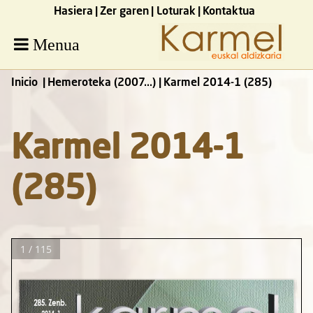
Hasiera
Zer garen
Loturak
Kontaktua
Menua
Inicio
Hemeroteka (2007...)
Karmel 2014-1 (285)
Karmel 2014-1
(285)
1 / 115