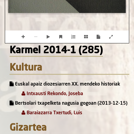
Karmel 2014-1 (285)
Kultura
Euskal apaiz diozesiarren XX. mendeko historiak
Intxausti Rekondo, Joseba
Bertsolari txapelketa nagusia gogoan (2013-12-15)
Baraiazarra Txertudi, Luis
Gizartea