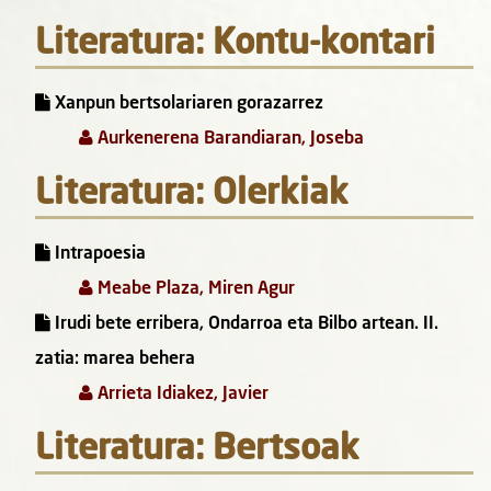
Literatura: Kontu-kontari
Xanpun bertsolariaren gorazarrez
Aurkenerena Barandiaran, Joseba
Literatura: Olerkiak
Intrapoesia
Meabe Plaza, Miren Agur
Irudi bete erribera, Ondarroa eta Bilbo artean. II.
zatia: marea behera
Arrieta Idiakez, Javier
Literatura: Bertsoak