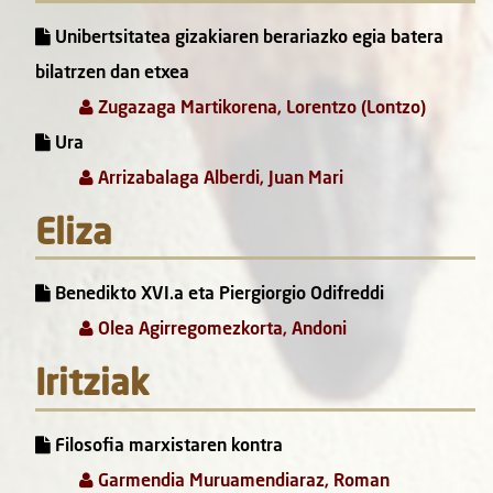
Unibertsitatea gizakiaren berariazko egia batera
bilatrzen dan etxea
Zugazaga Martikorena, Lorentzo (Lontzo)
Ura
Arrizabalaga Alberdi, Juan Mari
Eliza
Benedikto XVI.a eta Piergiorgio Odifreddi
Olea Agirregomezkorta, Andoni
Iritziak
Filosofia marxistaren kontra
Garmendia Muruamendiaraz, Roman