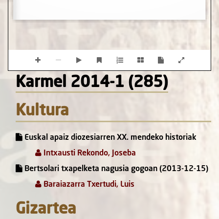
Karmel 2014-1 (285)
Kultura
Euskal apaiz diozesiarren XX. mendeko historiak
Intxausti Rekondo, Joseba
Bertsolari txapelketa nagusia gogoan (2013-12-15)
Baraiazarra Txertudi, Luis
Gizartea