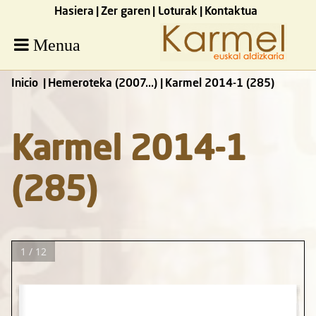
Hasiera
Zer garen
Loturak
Kontaktua
Menua
Inicio
Hemeroteka (2007...)
Karmel 2014-1 (285)
Karmel 2014-1
(285)
1 / 12