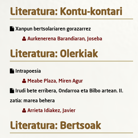
Literatura: Kontu-kontari
Xanpun bertsolariaren gorazarrez
Aurkenerena Barandiaran, Joseba
Literatura: Olerkiak
Intrapoesia
Meabe Plaza, Miren Agur
Irudi bete erribera, Ondarroa eta Bilbo artean. II.
zatia: marea behera
Arrieta Idiakez, Javier
Literatura: Bertsoak