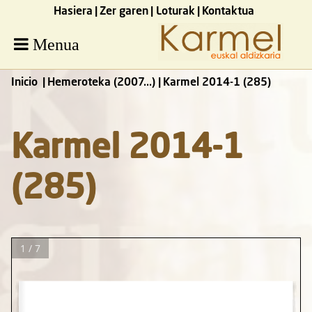
Hasiera
Zer garen
Loturak
Kontaktua
Menua
Inicio
Hemeroteka (2007...)
Karmel 2014-1 (285)
Karmel 2014-1
(285)
1 / 7