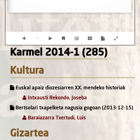
Karmel 2014-1 (285)
Kultura
Euskal apaiz diozesiarren XX. mendeko historiak
Intxausti Rekondo, Joseba
Bertsolari txapelketa nagusia gogoan (2013-12-15)
Baraiazarra Txertudi, Luis
Gizartea