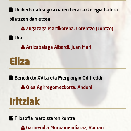
Unibertsitatea gizakiaren berariazko egia batera
bilatrzen dan etxea
Zugazaga Martikorena, Lorentzo (Lontzo)
Ura
Arrizabalaga Alberdi, Juan Mari
Eliza
Benedikto XVI.a eta Piergiorgio Odifreddi
Olea Agirregomezkorta, Andoni
Iritziak
Filosofia marxistaren kontra
Garmendia Muruamendiaraz, Roman