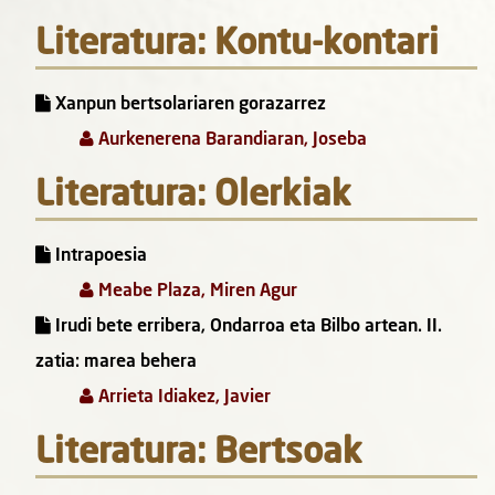
Literatura: Kontu-kontari
Xanpun bertsolariaren gorazarrez
Aurkenerena Barandiaran, Joseba
Literatura: Olerkiak
Intrapoesia
Meabe Plaza, Miren Agur
Irudi bete erribera, Ondarroa eta Bilbo artean. II.
zatia: marea behera
Arrieta Idiakez, Javier
Literatura: Bertsoak