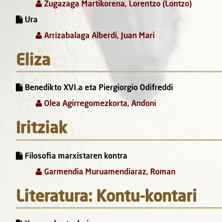
Zugazaga Martikorena, Lorentzo (Lontzo)
Ura
Arrizabalaga Alberdi, Juan Mari
Eliza
Benedikto XVI.a eta Piergiorgio Odifreddi
Olea Agirregomezkorta, Andoni
Iritziak
Filosofia marxistaren kontra
Garmendia Muruamendiaraz, Roman
Literatura: Kontu-kontari