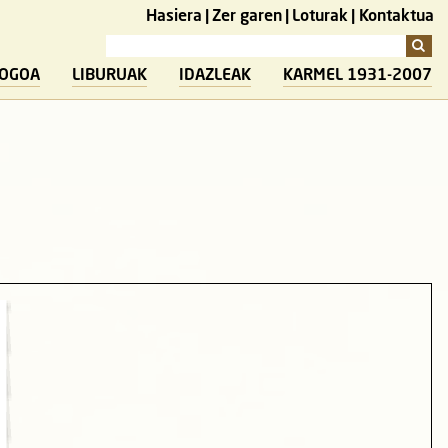
Hasiera
Zer garen
Loturak
Kontaktua
LOGOA
LIBURUAK
IDAZLEAK
KARMEL 1931-2007