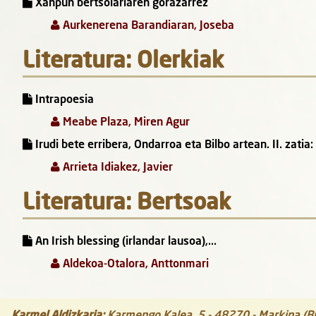
Xanpun bertsolariaren gorazarrez
Aurkenerena Barandiaran, Joseba
Literatura: Olerkiak
Intrapoesia
Meabe Plaza, Miren Agur
Irudi bete erribera, Ondarroa eta Bilbo artean. II. zati
Arrieta Idiakez, Javier
Literatura: Bertsoak
An Irish blessing (irlandar lausoa),...
Aldekoa-Otalora, Anttonmari