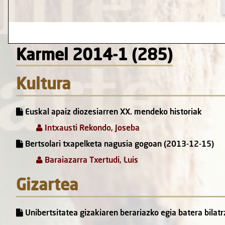
Karmel 2014-1 (285)
Kultura
Euskal apaiz diozesiarren XX. mendeko historiak
Intxausti Rekondo, Joseba
Bertsolari txapelketa nagusia gogoan (2013-12-15)
Baraiazarra Txertudi, Luis
Gizartea
Unibertsitatea gizakiaren berariazko egia batera bilat