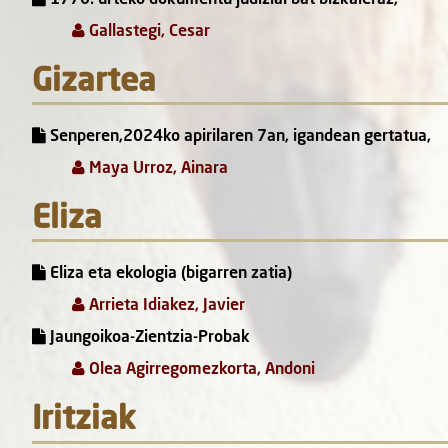
Gallastegi, Cesar
Gizartea
Senperen,2024ko apirilaren 7an, igandean gertatua,
Maya Urroz, Ainara
Eliza
Eliza eta ekologia (bigarren zatia)
Arrieta Idiakez, Javier
Jaungoikoa-Zientzia-Probak
Olea Agirregomezkorta, Andoni
Iritziak