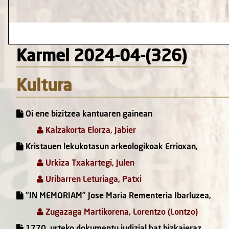
Karmel 2024-04-(326)
Kultura
Oi ene bizitzea kantuaren gainean
Kalzakorta Elorza, Jabier
Kristauen lekukotasun arkeologikoak Errioxan,
Urkiza Txakartegi, Julen
Uribarren Leturiaga, Patxi
“IN MEMORIAM” Jose Maria Rementeria Ibarluzea,
Zugazaga Martikorena, Lorentzo (Lontzo)
1770. urteko dokumentu judizial bat bizkaieraz,