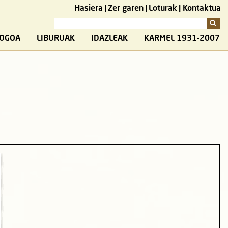
Hasiera
Zer garen
Loturak
Kontaktua
LOGOA
LIBURUAK
IDAZLEAK
KARMEL 1931-2007