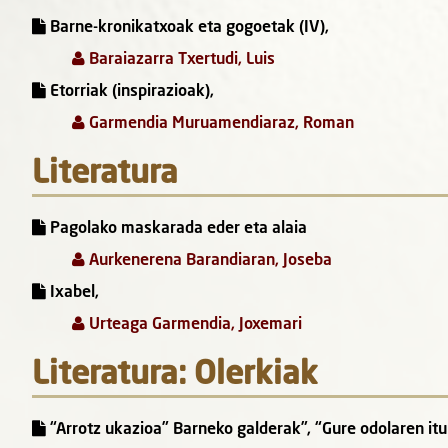
Barne-kronikatxoak eta gogoetak (IV),
Baraiazarra Txertudi, Luis
Etorriak (inspirazioak),
Garmendia Muruamendiaraz, Roman
Literatura
Pagolako maskarada eder eta alaia
Aurkenerena Barandiaran, Joseba
Ixabel,
Urteaga Garmendia, Joxemari
Literatura: Olerkiak
“Arrotz ukazioa” Barneko galderak”, “Gure odolaren itu