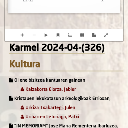
Karmel 2024-04-(326)
Kultura
Oi ene bizitzea kantuaren gainean
Kalzakorta Elorza, Jabier
Kristauen lekukotasun arkeologikoak Errioxan,
Urkiza Txakartegi, Julen
Uribarren Leturiaga, Patxi
“IN MEMORIAM” Jose Maria Rementeria Ibarluzea,