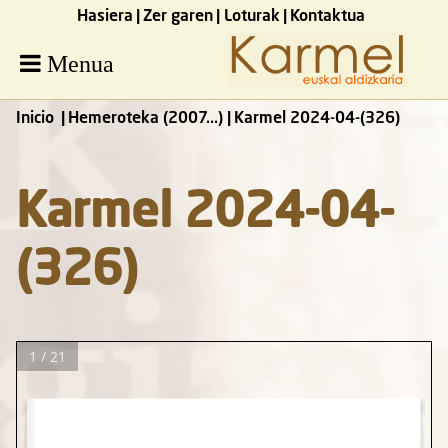
Hasiera
Zer garen
Loturak
Kontaktua
Menua
Inicio
Hemeroteka (2007...)
Karmel 2024-04-(326)
Karmel 2024-04-
(326)
1 / 21