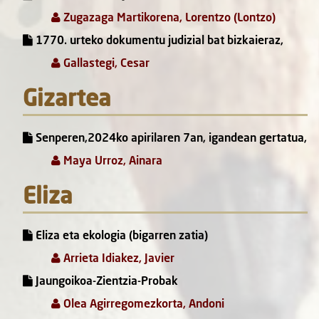
Zugazaga Martikorena, Lorentzo (Lontzo)
1770. urteko dokumentu judizial bat bizkaieraz,
Gallastegi, Cesar
Gizartea
Senperen,2024ko apirilaren 7an, igandean gertatua,
Maya Urroz, Ainara
Eliza
Eliza eta ekologia (bigarren zatia)
Arrieta Idiakez, Javier
Jaungoikoa-Zientzia-Probak
Olea Agirregomezkorta, Andoni