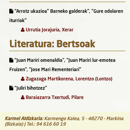
“Arrotz ukazioa” Barneko galderak”, “Gure odolaren
iturriak”
Urrutia Jorajuria, Xerar
Literatura: Bertsoak
“Juan Mariri omenaldia”, “Juan Mariri lur-emotea
Fruizen”, “Jose Mari Rementeriari”
Zugazaga Martikorena, Lorentzo (Lontzo)
“Juliri bihotzez”
Baraiazarra Txertudi, Pilare
Karmel Aldizkaria
:
Karmengo Kalea, 5
-
48270
-
Markina
(Bizkaia)
| Tel.:
94 616 60 19