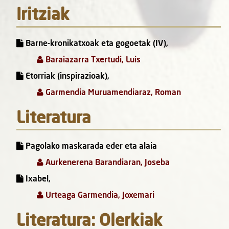
Iritziak
Barne-kronikatxoak eta gogoetak (IV),
Baraiazarra Txertudi, Luis
Etorriak (inspirazioak),
Garmendia Muruamendiaraz, Roman
Literatura
Pagolako maskarada eder eta alaia
Aurkenerena Barandiaran, Joseba
Ixabel,
Urteaga Garmendia, Joxemari
Literatura: Olerkiak