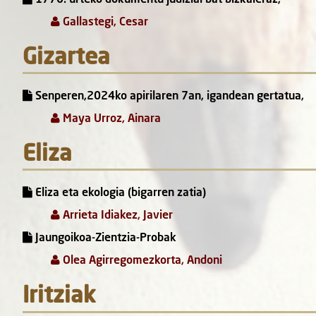
Gallastegi, Cesar
Gizartea
Senperen,2024ko apirilaren 7an, igandean gertatua,
Maya Urroz, Ainara
Eliza
Eliza eta ekologia (bigarren zatia)
Arrieta Idiakez, Javier
Jaungoikoa-Zientzia-Probak
Olea Agirregomezkorta, Andoni
Iritziak