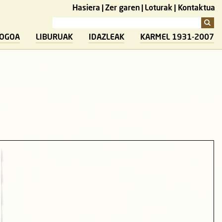
Hasiera
Zer garen
Loturak
Kontaktua
LOGOA
LIBURUAK
IDAZLEAK
KARMEL 1931-2007