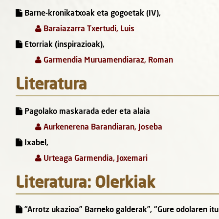
Barne-kronikatxoak eta gogoetak (IV),
Baraiazarra Txertudi, Luis
Etorriak (inspirazioak),
Garmendia Muruamendiaraz, Roman
Literatura
Pagolako maskarada eder eta alaia
Aurkenerena Barandiaran, Joseba
Ixabel,
Urteaga Garmendia, Joxemari
Literatura: Olerkiak
“Arrotz ukazioa” Barneko galderak”, “Gure odolaren itu