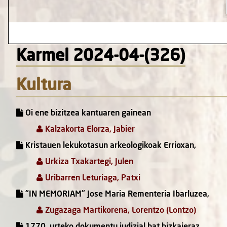
Karmel 2024-04-(326)
Kultura
Oi ene bizitzea kantuaren gainean
Kalzakorta Elorza, Jabier
Kristauen lekukotasun arkeologikoak Errioxan,
Urkiza Txakartegi, Julen
Uribarren Leturiaga, Patxi
“IN MEMORIAM” Jose Maria Rementeria Ibarluzea,
Zugazaga Martikorena, Lorentzo (Lontzo)
1770. urteko dokumentu judizial bat bizkaieraz,