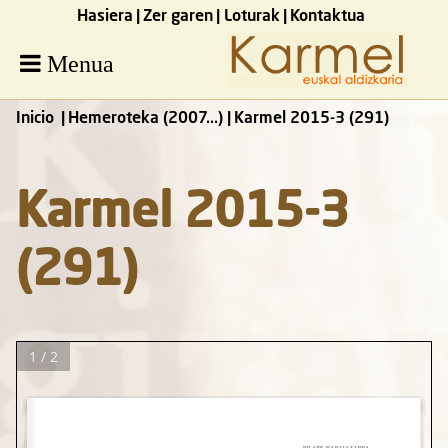
Hasiera
Zer garen
Loturak
Kontaktua
Menua
Inicio
Hemeroteka (2007...)
Karmel 2015-3 (291)
Karmel 2015-3
(291)
1 / 2