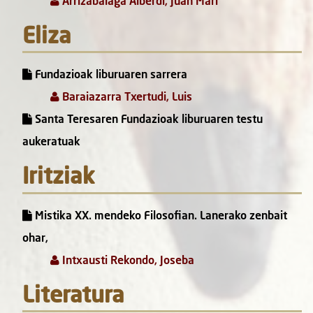
Arrizabalaga Alberdi, Juan Mari
Eliza
Fundazioak liburuaren sarrera
Baraiazarra Txertudi, Luis
Santa Teresaren Fundazioak liburuaren testu
aukeratuak
Iritziak
Mistika XX. mendeko Filosofian. Lanerako zenbait
ohar,
Intxausti Rekondo, Joseba
Literatura