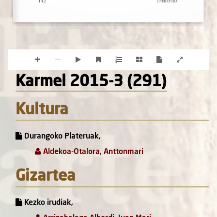
Karmel 2015-3 (291)
Kultura
Durangoko Plateruak,
Aldekoa-Otalora, Anttonmari
Gizartea
Kezko irudiak,