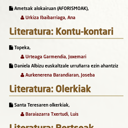
Ametsak alokairuan (AFORISMOAK),
Urkiza Ibaibarriaga, Ana
Literatura: Kontu-kontari
Topeka,
Urteaga Garmendia, Joxemari
Daniela Albizu euskaltzale urruñarra ezin ahantziz
Aurkenerena Barandiaran, Joseba
Literatura: Olerkiak
Santa Teresaren olkerkiak,
Baraiazarra Txertudi, Luis