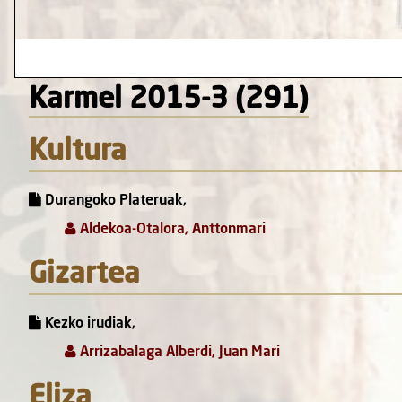
Karmel 2015-3 (291)
Kultura
Durangoko Plateruak,
Aldekoa-Otalora, Anttonmari
Gizartea
Kezko irudiak,
Arrizabalaga Alberdi, Juan Mari
Eliza