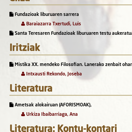
Fundazioak liburuaren sarrera
Baraiazarra Txertudi, Luis
Santa Teresaren Fundazioak liburuaren testu aukeratu
Iritziak
Mistika XX. mendeko Filosofian. Lanerako zenbait ohar
Intxausti Rekondo, Joseba
Literatura
Ametsak alokairuan (AFORISMOAK),
Urkiza Ibaibarriaga, Ana
Literatura: Kontu-kontari