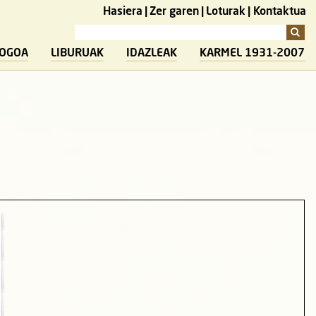
Hasiera
Zer garen
Loturak
Kontaktua
LOGOA
LIBURUAK
IDAZLEAK
KARMEL 1931-2007