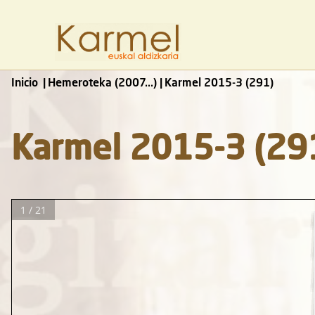
Inicio
Hemeroteka (2007...)
Karmel 2015-3 (291)
Karmel 2015-3 (29
1 / 21