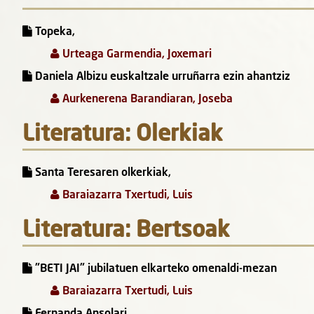
Topeka,
Urteaga Garmendia, Joxemari
Daniela Albizu euskaltzale urruñarra ezin ahantziz
Aurkenerena Barandiaran, Joseba
Literatura: Olerkiak
Santa Teresaren olkerkiak,
Baraiazarra Txertudi, Luis
Literatura: Bertsoak
"BETI JAI" jubilatuen elkarteko omenaldi-mezan
Baraiazarra Txertudi, Luis