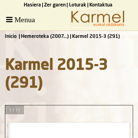
Hasiera
Zer garen
Loturak
Kontaktua
Menua
Inicio
Hemeroteka (2007...)
Karmel 2015-3 (291)
Karmel 2015-3
(291)
1 / 11