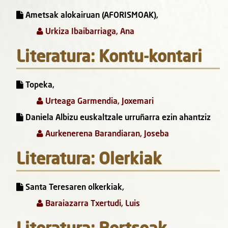
Ametsak alokairuan (AFORISMOAK),
Urkiza Ibaibarriaga, Ana
Literatura: Kontu-kontari
Topeka,
Urteaga Garmendia, Joxemari
Daniela Albizu euskaltzale urruñarra ezin ahantziz
Aurkenerena Barandiaran, Joseba
Literatura: Olerkiak
Santa Teresaren olkerkiak,
Baraiazarra Txertudi, Luis