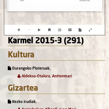
Karmel 2015-3 (291)
Kultura
Durangoko Plateruak,
Aldekoa-Otalora, Anttonmari
Gizartea
Kezko irudiak,