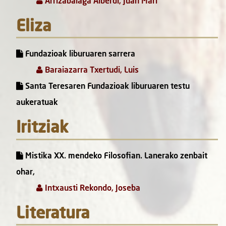
Arrizabalaga Alberdi, Juan Mari
Eliza
Fundazioak liburuaren sarrera
Baraiazarra Txertudi, Luis
Santa Teresaren Fundazioak liburuaren testu
aukeratuak
Iritziak
Mistika XX. mendeko Filosofian. Lanerako zenbait
ohar,
Intxausti Rekondo, Joseba
Literatura