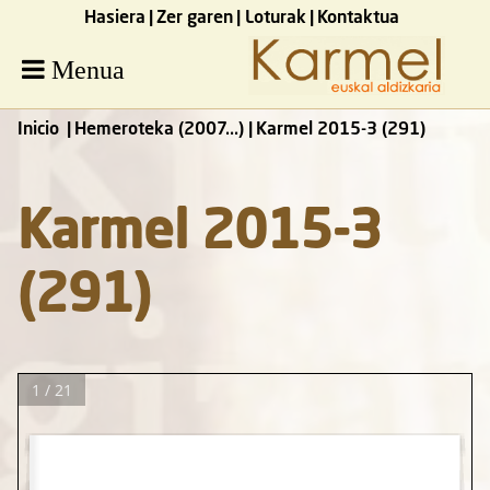
Hasiera
Zer garen
Loturak
Kontaktua
Menua
Inicio
Hemeroteka (2007...)
Karmel 2015-3 (291)
Karmel 2015-3
(291)
1 / 21