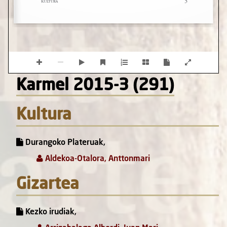
Karmel 2015-3 (291)
Kultura
Durangoko Plateruak,
Aldekoa-Otalora, Anttonmari
Gizartea
Kezko irudiak,