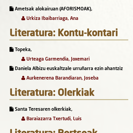
Ametsak alokairuan (AFORISMOAK),
Urkiza Ibaibarriaga, Ana
Literatura: Kontu-kontari
Topeka,
Urteaga Garmendia, Joxemari
Daniela Albizu euskaltzale urruñarra ezin ahantziz
Aurkenerena Barandiaran, Joseba
Literatura: Olerkiak
Santa Teresaren olkerkiak,
Baraiazarra Txertudi, Luis