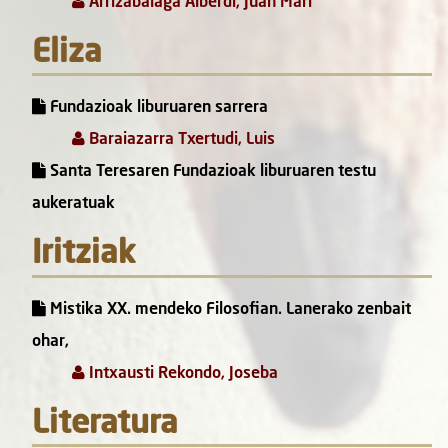
Arrizabalaga Alberdi, Juan Mari
Eliza
Fundazioak liburuaren sarrera
Baraiazarra Txertudi, Luis
Santa Teresaren Fundazioak liburuaren testu
aukeratuak
Iritziak
Mistika XX. mendeko Filosofian. Lanerako zenbait
ohar,
Intxausti Rekondo, Joseba
Literatura