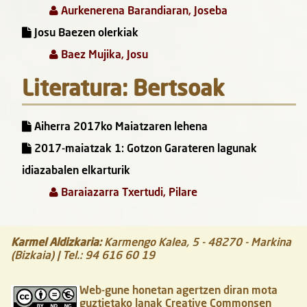
Aurkenerena Barandiaran, Joseba
Josu Baezen olerkiak
Baez Mujika, Josu
Literatura: Bertsoak
Aiherra 2017ko Maiatzaren lehena
2017-maiatzak 1: Gotzon Garateren lagunak
idiazabalen elkarturik
Baraiazarra Txertudi, Pilare
Karmel Aldizkaria
:
Karmengo Kalea, 5
-
48270
-
Markina
(Bizkaia)
| Tel.:
94 616 60 19
Web-gune honetan agertzen diran mota
guztietako lanak Creative Commonsen