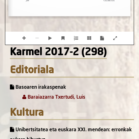
Karmel 2017-2 (298)
Editoriala
Basoaren irakaspenak
Baraiazarra Txertudi, Luis
Kultura
Unibertsitatea eta euskara XXI. mendean: erronkak