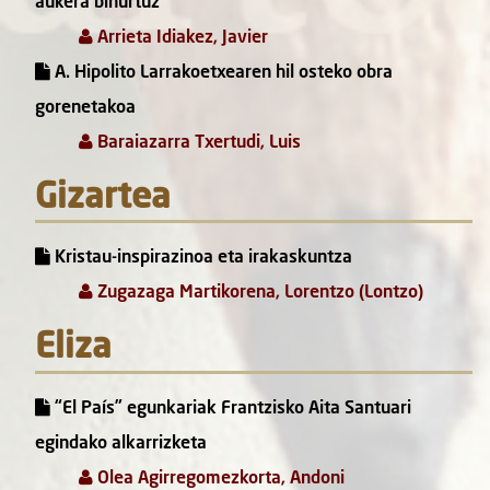
aukera bihurtuz
Arrieta Idiakez, Javier
A. Hipolito Larrakoetxearen hil osteko obra
gorenetakoa
Baraiazarra Txertudi, Luis
Gizartea
Kristau-inspirazinoa eta irakaskuntza
Zugazaga Martikorena, Lorentzo (Lontzo)
Eliza
“El País” egunkariak Frantzisko Aita Santuari
egindako alkarrizketa
Olea Agirregomezkorta, Andoni