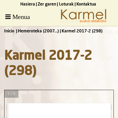
Hasiera
Zer garen
Loturak
Kontaktua
Menua
Inicio
Hemeroteka (2007...)
Karmel 2017-2 (298)
Karmel 2017-2
(298)
1 / 7