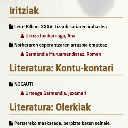
Iritziak
Leire Bilbao. XXXV. Lizardi sariaren irabazlea
Urkiza Ibaibarriaga, Ana
Norberaren esperantzaren arrazoia emateaz
Garmendia Muruamendiaraz, Roman
Literatura: Kontu-kontari
NOCAUT!
Urteaga Garmendia, Joxemari
Literatura: Olerkiak
Pettarreko maskarada, berpizte baten seinale