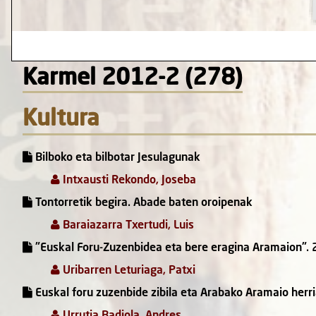
Karmel 2012-2 (278)
Kultura
Bilboko eta bilbotar Jesulagunak
Intxausti Rekondo, Joseba
Tontorretik begira. Abade baten oroipenak
Baraiazarra Txertudi, Luis
"Euskal Foru-Zuzenbidea eta bere eragina Aramaion". 
Uribarren Leturiaga, Patxi
Euskal foru zuzenbide zibila eta Arabako Aramaio herr
Urrutia Badiola, Andres