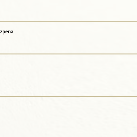
azpena