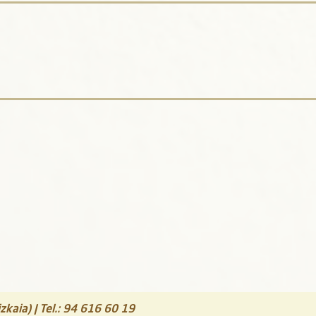
zkaia)
| Tel.:
94 616 60 19