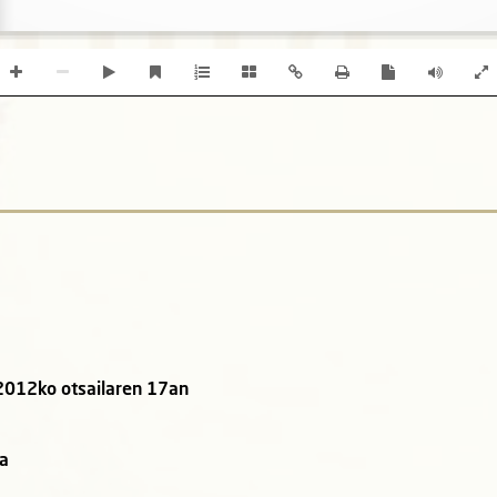
2012ko otsailaren 17an
ia