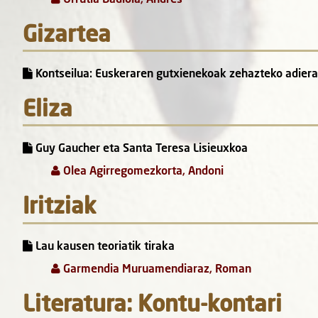
Gizartea
Kontseilua: Euskeraren gutxienekoak zehazteko adier
Eliza
Guy Gaucher eta Santa Teresa Lisieuxkoa
Olea Agirregomezkorta, Andoni
Iritziak
Lau kausen teoriatik tiraka
Garmendia Muruamendiaraz, Roman
Literatura: Kontu-kontari