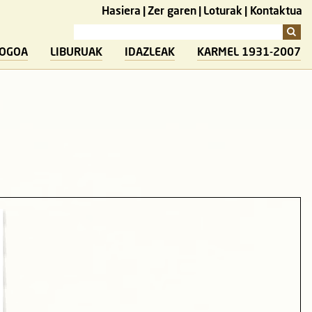
Hasiera
Zer garen
Loturak
Kontaktua
LOGOA
LIBURUAK
IDAZLEAK
KARMEL 1931-2007