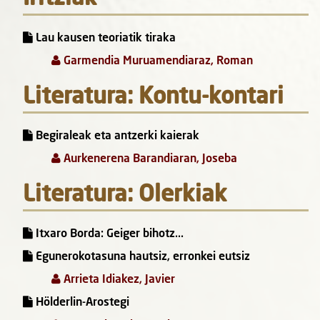
Lau kausen teoriatik tiraka
Garmendia Muruamendiaraz, Roman
Literatura: Kontu-kontari
Begiraleak eta antzerki kaierak
Aurkenerena Barandiaran, Joseba
Literatura: Olerkiak
Itxaro Borda: Geiger bihotz...
Egunerokotasuna hautsiz, erronkei eutsiz
Arrieta Idiakez, Javier
Hölderlin-Arostegi