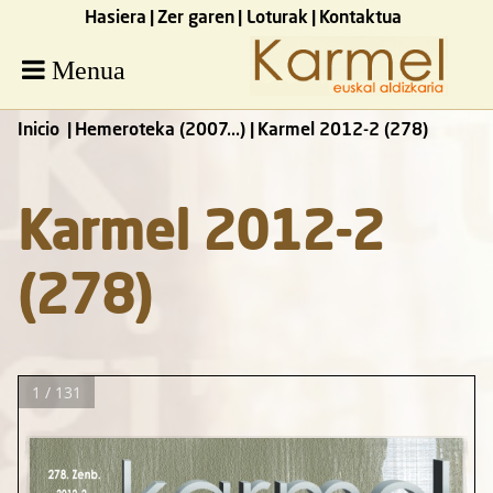
Hasiera
Zer garen
Loturak
Kontaktua
Menua
Inicio
Hemeroteka (2007...)
Karmel 2012-2 (278)
Karmel 2012-2
(278)
1 / 131