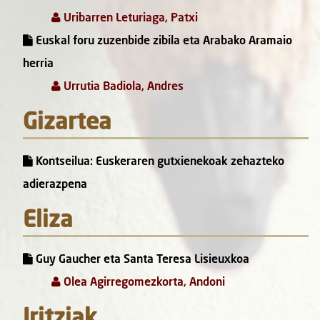
Uribarren Leturiaga, Patxi
Euskal foru zuzenbide zibila eta Arabako Aramaio
herria
Urrutia Badiola, Andres
Gizartea
Kontseilua: Euskeraren gutxienekoak zehazteko
adierazpena
Eliza
Guy Gaucher eta Santa Teresa Lisieuxkoa
Olea Agirregomezkorta, Andoni
Iritziak