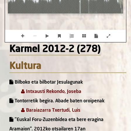
Karmel 2012-2 (278)
Kultura
Bilboko eta bilbotar Jesulagunak
Intxausti Rekondo, Joseba
Tontorretik begira. Abade baten oroipenak
Baraiazarra Txertudi, Luis
"Euskal Foru-Zuzenbidea eta bere eragina
Aramaion". 2012ko otsailaren 17an