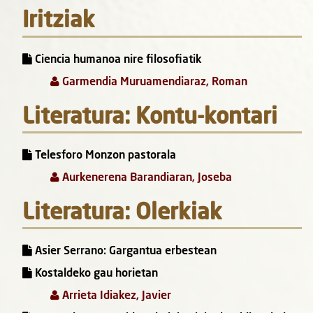
Iritziak
Ciencia humanoa nire filosofiatik
Garmendia Muruamendiaraz, Roman
Literatura: Kontu-kontari
Telesforo Monzon pastorala
Aurkenerena Barandiaran, Joseba
Literatura: Olerkiak
Asier Serrano: Gargantua erbestean
Kostaldeko gau horietan
Arrieta Idiakez, Javier