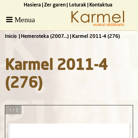
Hasiera
Zer garen
Loturak
Kontaktua
Menua
Inicio
Hemeroteka (2007...)
Karmel 2011-4 (276)
Karmel 2011-4
(276)
1 / 3