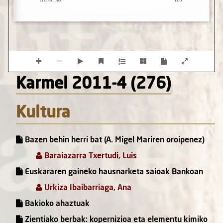
Karmel 2011-4 (276)
Kultura
Bazen behin herri bat (A. Migel Mariren oroipenez)
Baraiazarra Txertudi, Luis
Euskararen gaineko hausnarketa saioak Bankoan
Urkiza Ibaibarriaga, Ana
Bakioko ahaztuak
Zientiako berbak: kopernizioa eta elementu kimiko