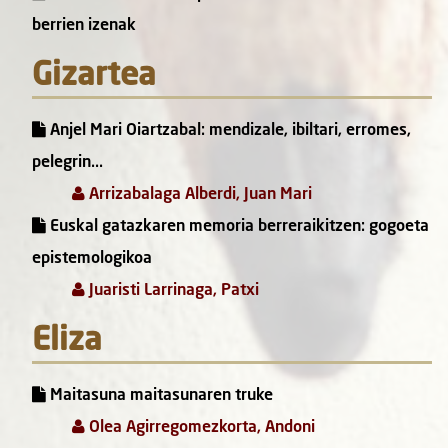
berrien izenak
Gizartea
Anjel Mari Oiartzabal: mendizale, ibiltari, erromes,
pelegrin...
Arrizabalaga Alberdi, Juan Mari
Euskal gatazkaren memoria berreraikitzen: gogoeta
epistemologikoa
Juaristi Larrinaga, Patxi
Eliza
Maitasuna maitasunaren truke
Olea Agirregomezkorta, Andoni