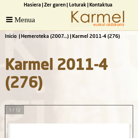
Hasiera
Zer garen
Loturak
Kontaktua
Menua
Inicio
Hemeroteka (2007...)
Karmel 2011-4 (276)
Karmel 2011-4
(276)
1 / 12