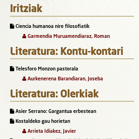
Iritziak
Ciencia humanoa nire filosofiatik
Garmendia Muruamendiaraz, Roman
Literatura: Kontu-kontari
Telesforo Monzon pastorala
Aurkenerena Barandiaran, Joseba
Literatura: Olerkiak
Asier Serrano: Gargantua erbestean
Kostaldeko gau horietan
Arrieta Idiakez, Javier