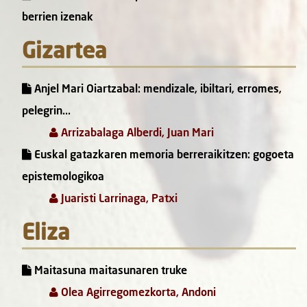
berrien izenak
Gizartea
Anjel Mari Oiartzabal: mendizale, ibiltari, erromes,
pelegrin...
Arrizabalaga Alberdi, Juan Mari
Euskal gatazkaren memoria berreraikitzen: gogoeta
epistemologikoa
Juaristi Larrinaga, Patxi
Eliza
Maitasuna maitasunaren truke
Olea Agirregomezkorta, Andoni