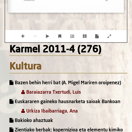
Karmel 2011-4 (276)
Kultura
Bazen behin herri bat (A. Migel Mariren oroipenez)
Baraiazarra Txertudi, Luis
Euskararen gaineko hausnarketa saioak Bankoan
Urkiza Ibaibarriaga, Ana
Bakioko ahaztuak
Zientiako berbak: kopernizioa eta elementu kimiko