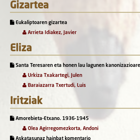
Gizartea
Eukaliptoaren gizartea
Arrieta Idiakez, Javier
Eliza
Santa Teresaren eta honen lau lagunen kanonizazioar
Urkiza Txakartegi, Julen
Baraiazarra Txertudi, Luis
Iritziak
Amorebieta-Etxano. 1936-1945
Olea Agirregomezkorta, Andoni
Askatasunaz hainbat komentario