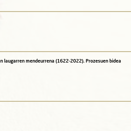
en laugarren mendeurrena (1622-2022). Prozesuen bidea