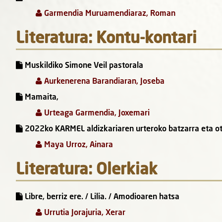
Garmendia Muruamendiaraz, Roman
Literatura: Kontu-kontari
Muskildiko Simone Veil pastorala
Aurkenerena Barandiaran, Joseba
Mamaita,
Urteaga Garmendia, Joxemari
2022ko KARMEL aldizkariaren urteroko batzarra eta otu
Maya Urroz, Ainara
Literatura: Olerkiak
Libre, berriz ere. / Lilia. / Amodioaren hatsa
Urrutia Jorajuria, Xerar