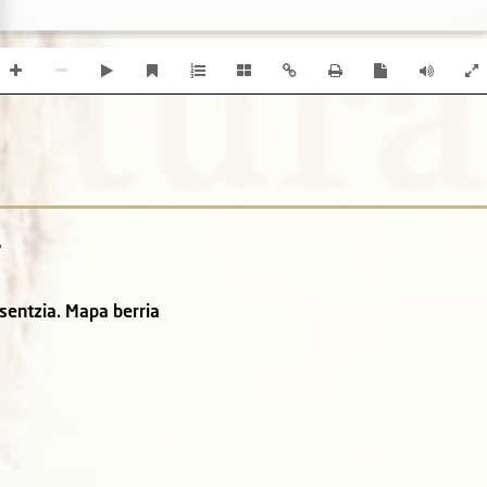
,
sentzia. Mapa berria