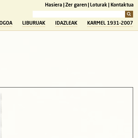
Hasiera
Zer garen
Loturak
Kontaktua
LOGOA
LIBURUAK
IDAZLEAK
KARMEL 1931-2007