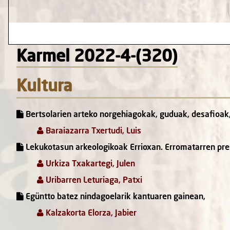
Karmel 2022-4-(320)
Kultura
Bertsolarien arteko norgehiagokak, guduak, desafioak
Baraiazarra Txertudi, Luis
Lekukotasun arkeologikoak Errioxan. Erromatarren pre
Urkiza Txakartegi, Julen
Uribarren Leturiaga, Patxi
Egüntto batez nindagoelarik kantuaren gainean,
Kalzakorta Elorza, Jabier