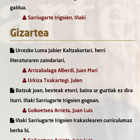
galdua,
Sarriugarte Irigoien, Iñaki
Gizartea
Urrezko Luma Jabier Kaltzakortari, herri
literaturaren zaindariari,
Arrizabalaga Alberdi, Juan Mari
Urkiza Txakartegi, Julen
Batzuk joan, besteak etorri, baina ur guztiak ez dira
iturri. Iñaki Sarriugarte Irigoien gogoan,
Goikoetxea Arrieta, Juan Luis
Iñaki Sarriugarte Irigoien Irakaslearen curriculumaz
berba bi,