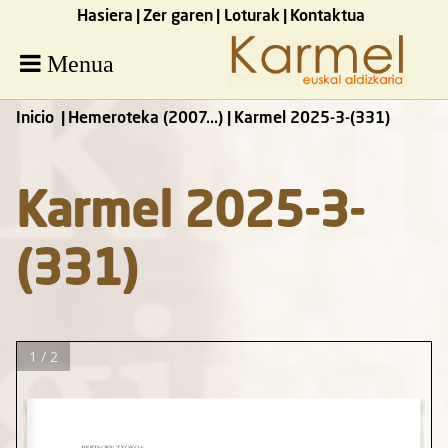
Hasiera
Zer garen
Loturak
Kontaktua
Menua
Inicio
Hemeroteka (2007...)
Karmel 2025-3-(331)
Karmel 2025-3-
(331)
1 / 2