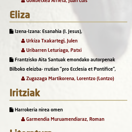
Goikoetxea Arrieta, Juan Luis
Eliza
Izena-Izana: Esanahia (I. Jesus),
Urkiza Txakartegi, Julen
Uribarren Leturiaga, Patxi
Frantzisko Aita Santuak emondako autorpenak
Bilboko eleizba- rrutian “pro Ecclesia et Pontifice”,
Zugazaga Martikorena, Lorentzo (Lontzo)
Iritziak
Harrokeria nirea omen
Garmendia Muruamendiaraz, Roman