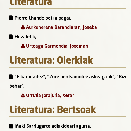
Literatura
Pierre Lhande beti aipagai,
Aurkenerena Barandiaran, Joseba
Hitzaletik,
Urteaga Garmendia, Joxemari
Literatura: Olerkiak
“Elkar maitez”, “Zure pentsamolde askeagatik”, “Bizi
behar”,
Urrutia Jorajuria, Xerar
Literatura: Bertsoak
Iñaki Sarriugarte adiskideari agurra,