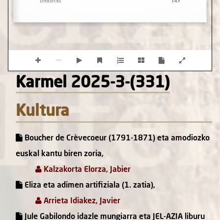
Karmel 2025-3-(331)
Kultura
Boucher de Crèvecoeur (1791-1871) eta amodiozko
euskal kantu biren zoria,
Kalzakorta Elorza, Jabier
Eliza eta adimen artifiziala (1. zatia),
Arrieta Idiakez, Javier
Jule Gabilondo idazle mungiarra eta JEL-AZIA liburu