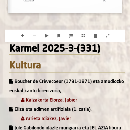
Karmel 2025-3-(331)
Kultura
Boucher de Crèvecoeur (1791-1871) eta amodiozko
euskal kantu biren zoria,
Kalzakorta Elorza, Jabier
Eliza eta adimen artifiziala (1. zatia),
Arrieta Idiakez, Javier
Jule Gabilondo idazle mungiarra eta JEL-AZIA liburu