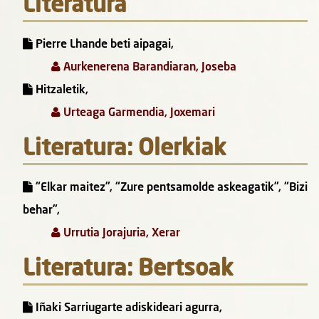
Literatura
Pierre Lhande beti aipagai,
Aurkenerena Barandiaran, Joseba
Hitzaletik,
Urteaga Garmendia, Joxemari
Literatura: Olerkiak
“Elkar maitez”, “Zure pentsamolde askeagatik”, “Bizi
behar”,
Urrutia Jorajuria, Xerar
Literatura: Bertsoak
Iñaki Sarriugarte adiskideari agurra,