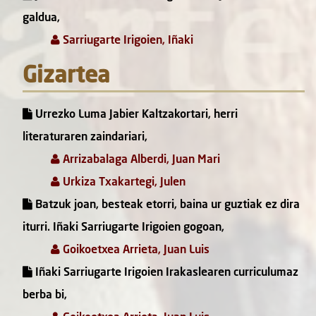
galdua,
Sarriugarte Irigoien, Iñaki
Gizartea
Urrezko Luma Jabier Kaltzakortari, herri
literaturaren zaindariari,
Arrizabalaga Alberdi, Juan Mari
Urkiza Txakartegi, Julen
Batzuk joan, besteak etorri, baina ur guztiak ez dira
iturri. Iñaki Sarriugarte Irigoien gogoan,
Goikoetxea Arrieta, Juan Luis
Iñaki Sarriugarte Irigoien Irakaslearen curriculumaz
berba bi,