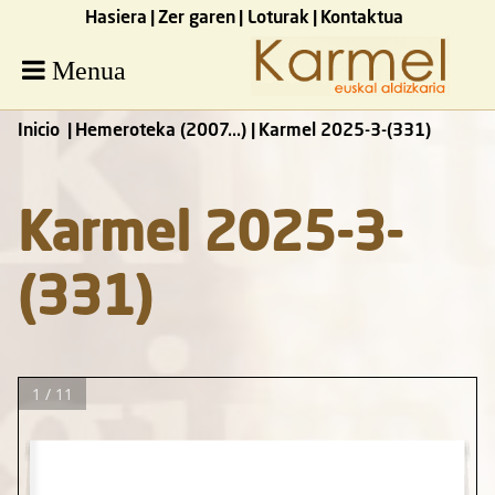
Hasiera
Zer garen
Loturak
Kontaktua
Menua
Inicio
Hemeroteka (2007...)
Karmel 2025-3-(331)
Karmel 2025-3-
(331)
1 / 11