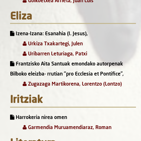
Goikoetxea Arrieta, Juan Luis
Eliza
Izena-Izana: Esanahia (I. Jesus),
Urkiza Txakartegi, Julen
Uribarren Leturiaga, Patxi
Frantzisko Aita Santuak emondako autorpenak
Bilboko eleizba- rrutian “pro Ecclesia et Pontifice”,
Zugazaga Martikorena, Lorentzo (Lontzo)
Iritziak
Harrokeria nirea omen
Garmendia Muruamendiaraz, Roman