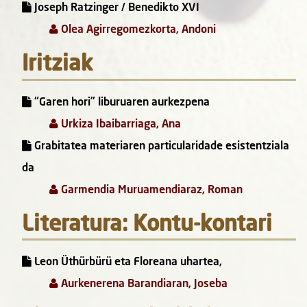
Joseph Ratzinger / Benedikto XVI
Olea Agirregomezkorta, Andoni
Iritziak
“Garen hori” liburuaren aurkezpena
Urkiza Ibaibarriaga, Ana
Grabitatea materiaren particularidade esistentziala
da
Garmendia Muruamendiaraz, Roman
Literatura: Kontu-kontari
Leon Üthürbürü eta Floreana uhartea,
Aurkenerena Barandiaran, Joseba