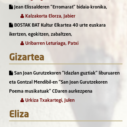
Jean Elissalderen “Erromarat” bidaia-kronika,
Kalzakorta Elorza, Jabier
BOSTAK BAT Kultur Elkartea 40 urte euskara
ikertzen, egokitzen, zabaltzen,
Uribarren Leturiaga, Patxi
Gizartea
San Joan Gurutzekoren “Idazlan guztiak” liburuaren
eta Gontzal Mendibil-en “San Joan Gurutzekoren
Poema musikatuak” CDaren aurkezpena
Urkiza Txakartegi, Julen
Eliza