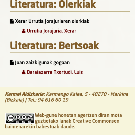
Literatura: Olerkiak
Xerar Urrutia Jorajuriaren olerkiak
Urrutia Jorajuria, Xerar
Literatura: Bertsoak
Joan zaizkigunak gogoan
Baraiazarra Txertudi, Luis
Karmel Aldizkaria
:
Karmengo Kalea, 5
-
48270
-
Markina
(Bizkaia)
| Tel.:
94 616 60 19
Web-gune honetan agertzen diran mota
guztietako lanak Creative Commonsen
baimenarekin babestuak daude.