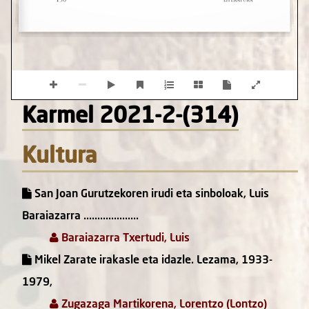
Karmel 2021-2-(314)
Kultura
San Joan Gurutzekoren irudi eta sinboloak, Luis
Baraiazarra ....................
Baraiazarra Txertudi, Luis
Mikel Zarate irakasle eta idazle. Lezama, 1933-
1979,
Zugazaga Martikorena, Lorentzo (Lontzo)