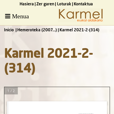
Hasiera
Zer garen
Loturak
Kontaktua
Menua
Inicio
Hemeroteka (2007...)
Karmel 2021-2-(314)
Karmel 2021-2-
(314)
1 / 2