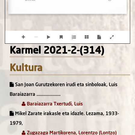
Karmel 2021-2-(314)
Kultura
San Joan Gurutzekoren irudi eta sinboloak, Luis
Baraiazarra ....................
Baraiazarra Txertudi, Luis
Mikel Zarate irakasle eta idazle. Lezama, 1933-
1979,
Zugazaga Martikorena, Lorentzo (Lontzo)