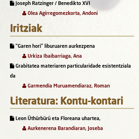
Joseph Ratzinger / Benedikto XVI
Olea Agirregomezkorta, Andoni
Iritziak
“Garen hori” liburuaren aurkezpena
Urkiza Ibaibarriaga, Ana
Grabitatea materiaren particularidade esistentziala
da
Garmendia Muruamendiaraz, Roman
Literatura: Kontu-kontari
Leon Üthürbürü eta Floreana uhartea,
Aurkenerena Barandiaran, Joseba