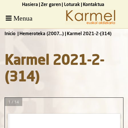
Hasiera
Zer garen
Loturak
Kontaktua
Menua
Inicio
Hemeroteka (2007...)
Karmel 2021-2-(314)
Karmel 2021-2-
(314)
1 / 14