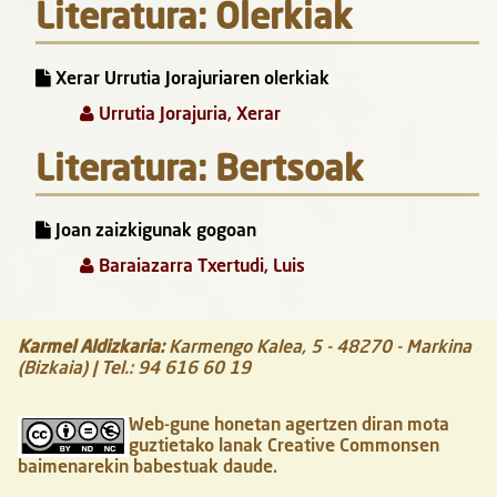
Literatura: Olerkiak
Xerar Urrutia Jorajuriaren olerkiak
Urrutia Jorajuria, Xerar
Literatura: Bertsoak
Joan zaizkigunak gogoan
Baraiazarra Txertudi, Luis
Karmel Aldizkaria
:
Karmengo Kalea, 5
-
48270
-
Markina
(Bizkaia)
| Tel.:
94 616 60 19
Web-gune honetan agertzen diran mota
guztietako lanak Creative Commonsen
baimenarekin babestuak daude.