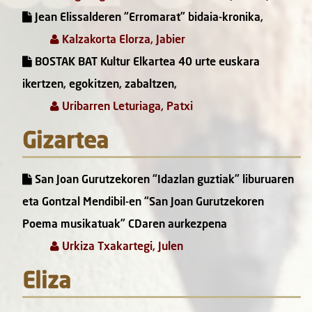
Jean Elissalderen “Erromarat” bidaia-kronika,
Kalzakorta Elorza, Jabier
BOSTAK BAT Kultur Elkartea 40 urte euskara
ikertzen, egokitzen, zabaltzen,
Uribarren Leturiaga, Patxi
Gizartea
San Joan Gurutzekoren “Idazlan guztiak” liburuaren
eta Gontzal Mendibil-en “San Joan Gurutzekoren
Poema musikatuak” CDaren aurkezpena
Urkiza Txakartegi, Julen
Eliza