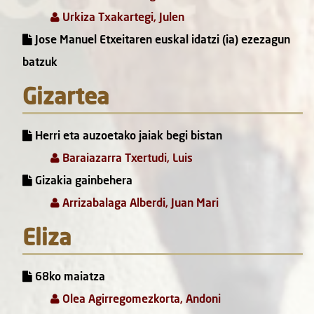
Urkiza Txakartegi, Julen
Jose Manuel Etxeitaren euskal idatzi (ia) ezezagun
batzuk
Gizartea
Herri eta auzoetako jaiak begi bistan
Baraiazarra Txertudi, Luis
Gizakia gainbehera
Arrizabalaga Alberdi, Juan Mari
Eliza
68ko maiatza
Olea Agirregomezkorta, Andoni