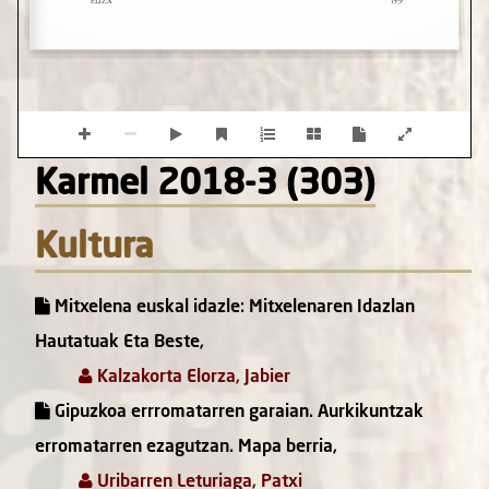
Karmel 2018-3 (303)
Kultura
Mitxelena euskal idazle: Mitxelenaren Idazlan
Hautatuak Eta Beste,
Kalzakorta Elorza, Jabier
Gipuzkoa errromatarren garaian. Aurkikuntzak
erromatarren ezagutzan. Mapa berria,
Uribarren Leturiaga, Patxi