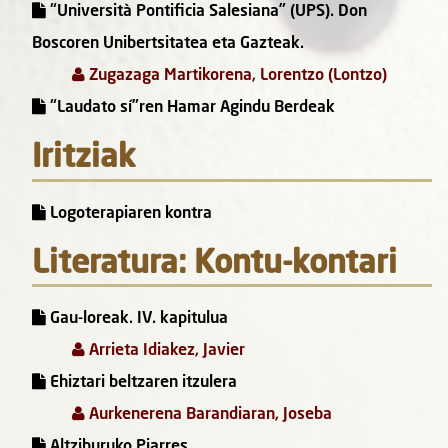
“Università Pontificia Salesiana” (UPS). Don
Boscoren Unibertsitatea eta Gazteak.
Zugazaga Martikorena, Lorentzo (Lontzo)
“Laudato sí”ren Hamar Agindu Berdeak
Iritziak
Logoterapiaren kontra
Literatura: Kontu-kontari
Gau-loreak. IV. kapitulua
Arrieta Idiakez, Javier
Ehiztari beltzaren itzulera
Aurkenerena Barandiaran, Joseba
Altziburuko Piarres