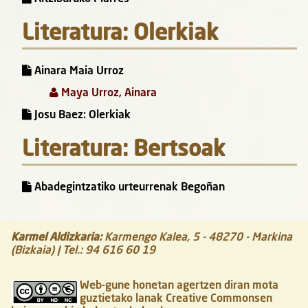
Literatura: Olerkiak
Ainara Maia Urroz
Maya Urroz, Ainara
Josu Baez: Olerkiak
Literatura: Bertsoak
Abadegintzatiko urteurrenak Begoñan
Karmel Aldizkaria
:
Karmengo Kalea, 5
-
48270
-
Markina
(Bizkaia)
| Tel.:
94 616 60 19
Web-gune honetan agertzen diran mota
guztietako lanak Creative Commonsen