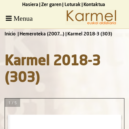
Hasiera
Zer garen
Loturak
Kontaktua
Menua
Inicio
Hemeroteka (2007...)
Karmel 2018-3 (303)
Karmel 2018-3
(303)
1 / 5