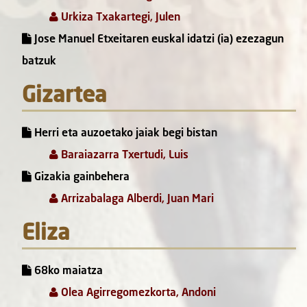
Urkiza Txakartegi, Julen
Jose Manuel Etxeitaren euskal idatzi (ia) ezezagun
batzuk
Gizartea
Herri eta auzoetako jaiak begi bistan
Baraiazarra Txertudi, Luis
Gizakia gainbehera
Arrizabalaga Alberdi, Juan Mari
Eliza
68ko maiatza
Olea Agirregomezkorta, Andoni