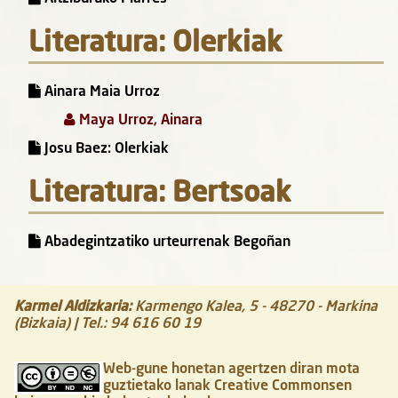
Literatura: Olerkiak
Ainara Maia Urroz
Maya Urroz, Ainara
Josu Baez: Olerkiak
Literatura: Bertsoak
Abadegintzatiko urteurrenak Begoñan
Karmel Aldizkaria
:
Karmengo Kalea, 5
-
48270
-
Markina
(Bizkaia)
| Tel.:
94 616 60 19
Web-gune honetan agertzen diran mota
guztietako lanak Creative Commonsen