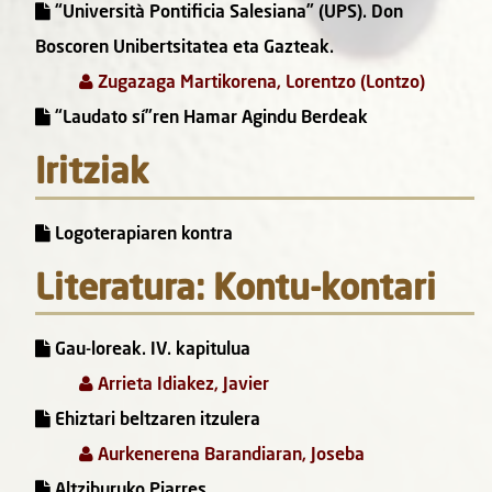
“Università Pontificia Salesiana” (UPS). Don
Boscoren Unibertsitatea eta Gazteak.
Zugazaga Martikorena, Lorentzo (Lontzo)
“Laudato sí”ren Hamar Agindu Berdeak
Iritziak
Logoterapiaren kontra
Literatura: Kontu-kontari
Gau-loreak. IV. kapitulua
Arrieta Idiakez, Javier
Ehiztari beltzaren itzulera
Aurkenerena Barandiaran, Joseba
Altziburuko Piarres