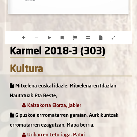
Karmel 2018-3 (303)
Kultura
Mitxelena euskal idazle: Mitxelenaren Idazlan
Hautatuak Eta Beste,
Kalzakorta Elorza, Jabier
Gipuzkoa errromatarren garaian. Aurkikuntzak
erromatarren ezagutzan. Mapa berria,
Uribarren Leturiaga, Patxi