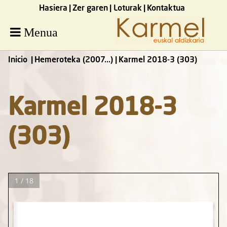
Hasiera
Zer garen
Loturak
Kontaktua
Menua
Inicio
Hemeroteka (2007...)
Karmel 2018-3 (303)
Karmel 2018-3
(303)
1 / 18