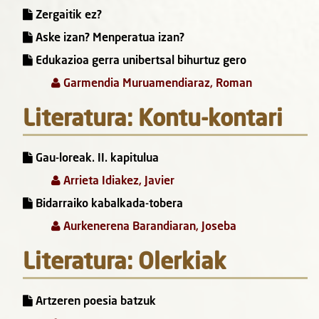
Zergaitik ez?
Aske izan? Menperatua izan?
Edukazioa gerra unibertsal bihurtuz gero
Garmendia Muruamendiaraz, Roman
Literatura: Kontu-kontari
Gau-loreak. II. kapitulua
Arrieta Idiakez, Javier
Bidarraiko kabalkada-tobera
Aurkenerena Barandiaran, Joseba
Literatura: Olerkiak
Artzeren poesia batzuk