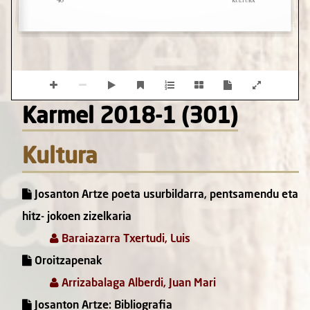
Karmel 2018-1 (301)
Kultura
Josanton Artze poeta usurbildarra, pentsamendu eta
hitz- jokoen zizelkaria
Baraiazarra Txertudi, Luis
Oroitzapenak
Arrizabalaga Alberdi, Juan Mari
Josanton Artze: Bibliografia