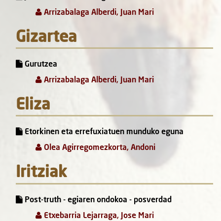
Arrizabalaga Alberdi, Juan Mari
Gizartea
Gurutzea
Arrizabalaga Alberdi, Juan Mari
Eliza
Etorkinen eta errefuxiatuen munduko eguna
Olea Agirregomezkorta, Andoni
Iritziak
Post-truth - egiaren ondokoa - posverdad
Etxebarria Lejarraga, Jose Mari