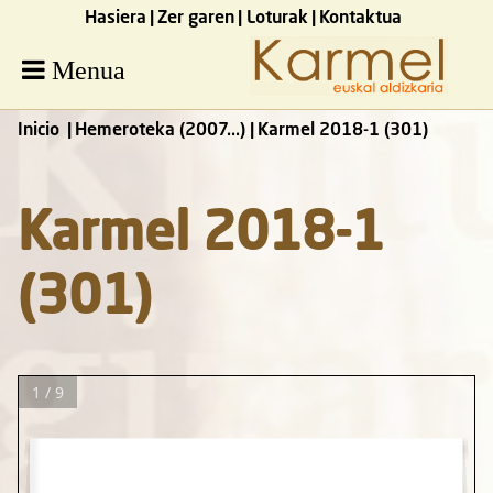
Hasiera
Zer garen
Loturak
Kontaktua
Menua
Inicio
Hemeroteka (2007...)
Karmel 2018-1 (301)
Karmel 2018-1
(301)
1 / 9