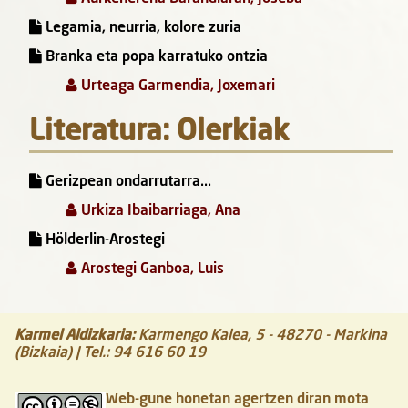
Legamia, neurria, kolore zuria
Branka eta popa karratuko ontzia
Urteaga Garmendia, Joxemari
Literatura: Olerkiak
Gerizpean ondarrutarra...
Urkiza Ibaibarriaga, Ana
Hölderlin-Arostegi
Arostegi Ganboa, Luis
Karmel Aldizkaria
:
Karmengo Kalea, 5
-
48270
-
Markina
(Bizkaia)
| Tel.:
94 616 60 19
Web-gune honetan agertzen diran mota