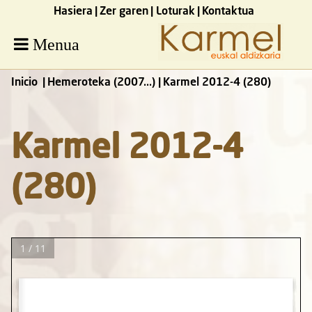
Hasiera
Zer garen
Loturak
Kontaktua
Menua
Inicio
Hemeroteka (2007...)
Karmel 2012-4 (280)
Karmel 2012-4
(280)
1 / 11