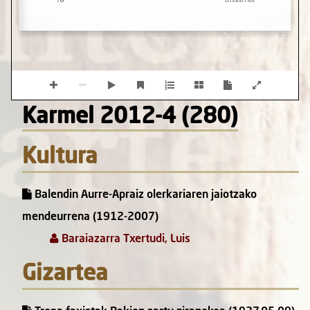
Karmel 2012-4 (280)
Kultura
Balendin Aurre-Apraiz olerkariaren jaiotzako
mendeurrena (1912-2007)
Baraiazarra Txertudi, Luis
Gizartea