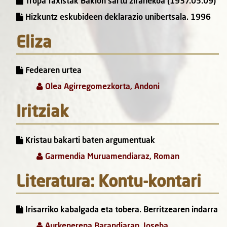
Tropa faxistak Bakion sartu ziranekoa (1937.05.09)
Hizkuntz eskubideen deklarazio unibertsala. 1996
Eliza
Fedearen urtea
Olea Agirregomezkorta, Andoni
Iritziak
Kristau bakarti baten argumentuak
Garmendia Muruamendiaraz, Roman
Literatura: Kontu-kontari
Irisarriko kabalgada eta tobera. Berritzearen indarra
Aurkenerena Barandiaran, Joseba