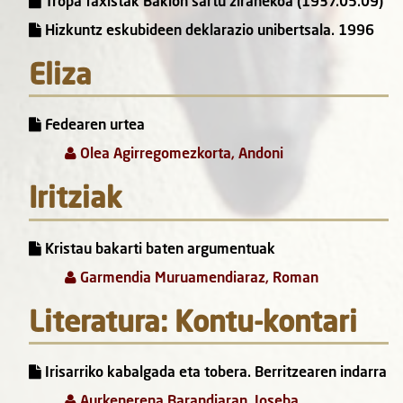
Tropa faxistak Bakion sartu ziranekoa (1937.05.09)
Hizkuntz eskubideen deklarazio unibertsala. 1996
Eliza
Fedearen urtea
Olea Agirregomezkorta, Andoni
Iritziak
Kristau bakarti baten argumentuak
Garmendia Muruamendiaraz, Roman
Literatura: Kontu-kontari
Irisarriko kabalgada eta tobera. Berritzearen indarra
Aurkenerena Barandiaran, Joseba