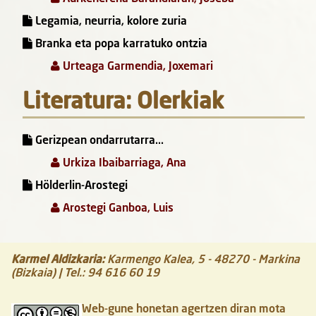
Legamia, neurria, kolore zuria
Branka eta popa karratuko ontzia
Urteaga Garmendia, Joxemari
Literatura: Olerkiak
Gerizpean ondarrutarra...
Urkiza Ibaibarriaga, Ana
Hölderlin-Arostegi
Arostegi Ganboa, Luis
Karmel Aldizkaria
:
Karmengo Kalea, 5
-
48270
-
Markina
(Bizkaia)
| Tel.:
94 616 60 19
Web-gune honetan agertzen diran mota