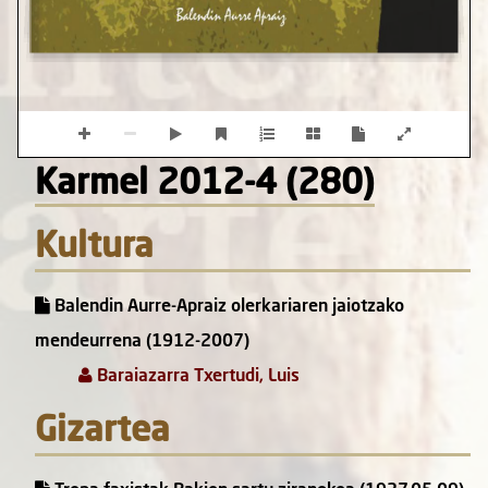
Karmel 2012-4 (280)
Kultura
Balendin Aurre-Apraiz olerkariaren jaiotzako
mendeurrena (1912-2007)
Baraiazarra Txertudi, Luis
Gizartea