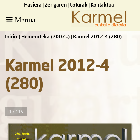
Hasiera
Zer garen
Loturak
Kontaktua
Menua
Inicio
Hemeroteka (2007...)
Karmel 2012-4 (280)
Karmel 2012-4
(280)
1 / 115