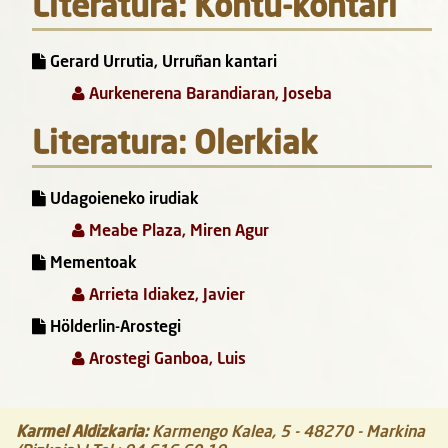
Literatura: Kontu-kontari
Gerard Urrutia, Urruñan kantari
Aurkenerena Barandiaran, Joseba
Literatura: Olerkiak
Udagoieneko irudiak
Meabe Plaza, Miren Agur
Mementoak
Arrieta Idiakez, Javier
Hölderlin-Arostegi
Arostegi Ganboa, Luis
Karmel Aldizkaria
:
Karmengo Kalea, 5
-
48270
-
Markina