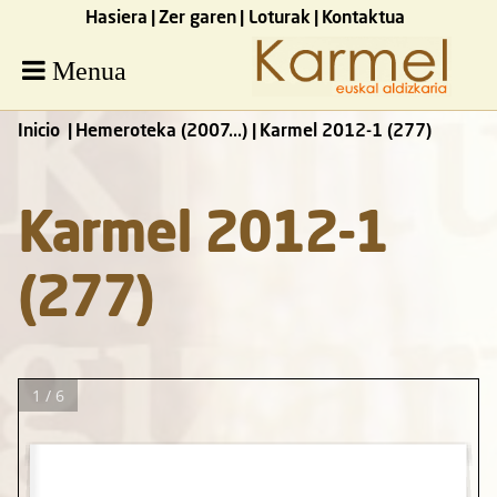
Hasiera
Zer garen
Loturak
Kontaktua
Menua
Inicio
Hemeroteka (2007...)
Karmel 2012-1 (277)
Karmel 2012-1
(277)
1 / 6