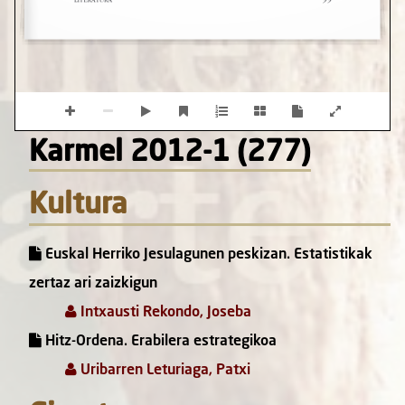
Karmel 2012-1 (277)
Kultura
Euskal Herriko Jesulagunen peskizan. Estatistikak
zertaz ari zaizkigun
Intxausti Rekondo, Joseba
Hitz-Ordena. Erabilera estrategikoa
Uribarren Leturiaga, Patxi