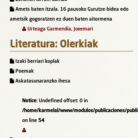
Amets baten itzala. 16 pausoko Gurutze-bidea edo
ametsik gogoratzen ez duen baten aitormena
Urteaga Garmendia, Joxemari
Literatura: Olerkiak
Izaki berriari koplak
Poemak
Askatasunaranzko ihesa
Notice
: Undefined offset: 0 in
/home/karmelal/www/modulos/publicaciones/public
on line
54