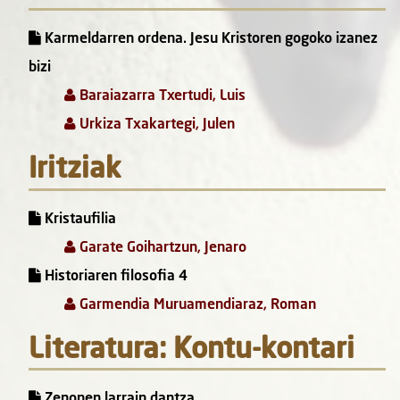
Karmeldarren ordena. Jesu Kristoren gogoko izanez
bizi
Baraiazarra Txertudi, Luis
Urkiza Txakartegi, Julen
Iritziak
Kristaufilia
Garate Goihartzun, Jenaro
Historiaren filosofia 4
Garmendia Muruamendiaraz, Roman
Literatura: Kontu-kontari
Zenonen larrain dantza