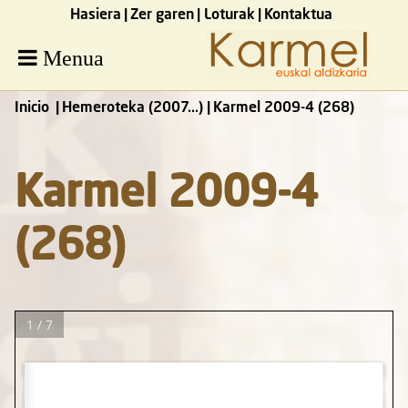
Hasiera
Zer garen
Loturak
Kontaktua
Menua
Inicio
Hemeroteka (2007...)
Karmel 2009-4 (268)
Karmel 2009-4
(268)
1 / 7