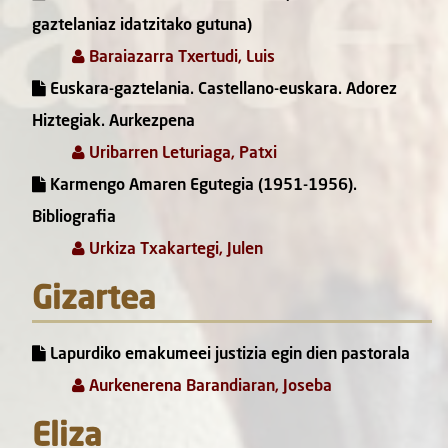
gaztelaniaz idatzitako gutuna)
Baraiazarra Txertudi, Luis
Euskara-gaztelania. Castellano-euskara. Adorez
Hiztegiak. Aurkezpena
Uribarren Leturiaga, Patxi
Karmengo Amaren Egutegia (1951-1956).
Bibliografia
Urkiza Txakartegi, Julen
Gizartea
Lapurdiko emakumeei justizia egin dien pastorala
Aurkenerena Barandiaran, Joseba
Eliza