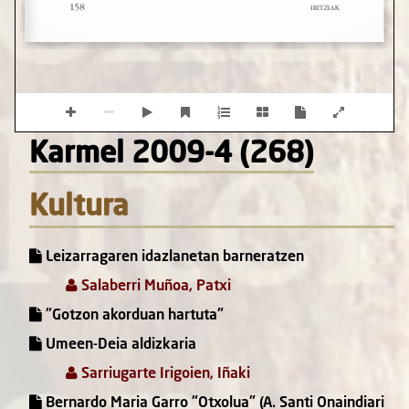
Karmel 2009-4 (268)
Kultura
Leizarragaren idazlanetan barneratzen
Salaberri Muñoa, Patxi
"Gotzon akorduan hartuta"
Umeen-Deia aldizkaria
Sarriugarte Irigoien, Iñaki
Bernardo Maria Garro "Otxolua" (A. Santi Onaindiari