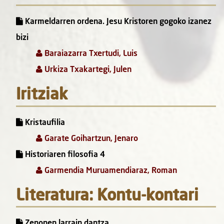
Karmeldarren ordena. Jesu Kristoren gogoko izanez
bizi
Baraiazarra Txertudi, Luis
Urkiza Txakartegi, Julen
Iritziak
Kristaufilia
Garate Goihartzun, Jenaro
Historiaren filosofia 4
Garmendia Muruamendiaraz, Roman
Literatura: Kontu-kontari
Zenonen larrain dantza