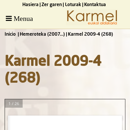
Hasiera
Zer garen
Loturak
Kontaktua
Menua
Inicio
Hemeroteka (2007...)
Karmel 2009-4 (268)
Karmel 2009-4
(268)
1 / 26