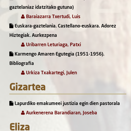
gaztelaniaz idatzitako gutuna)
Baraiazarra Txertudi, Luis
Euskara-gaztelania. Castellano-euskara. Adorez
Hiztegiak. Aurkezpena
Uribarren Leturiaga, Patxi
Karmengo Amaren Egutegia (1951-1956).
Bibliografia
Urkiza Txakartegi, Julen
Gizartea
Lapurdiko emakumeei justizia egin dien pastorala
Aurkenerena Barandiaran, Joseba
Eliza