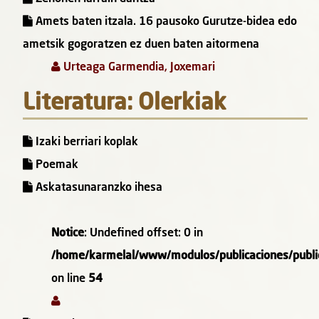
Amets baten itzala. 16 pausoko Gurutze-bidea edo
ametsik gogoratzen ez duen baten aitormena
Urteaga Garmendia, Joxemari
Literatura: Olerkiak
Izaki berriari koplak
Poemak
Askatasunaranzko ihesa
Notice
: Undefined offset: 0 in
/home/karmelal/www/modulos/publicaciones/public
on line
54