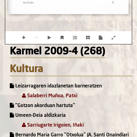
Karmel 2009-4 (268)
Kultura
Leizarragaren idazlanetan barneratzen
Salaberri Muñoa, Patxi
"Gotzon akorduan hartuta"
Umeen-Deia aldizkaria
Sarriugarte Irigoien, Iñaki
Bernardo Maria Garro "Otxolua" (A. Santi Onaindiari