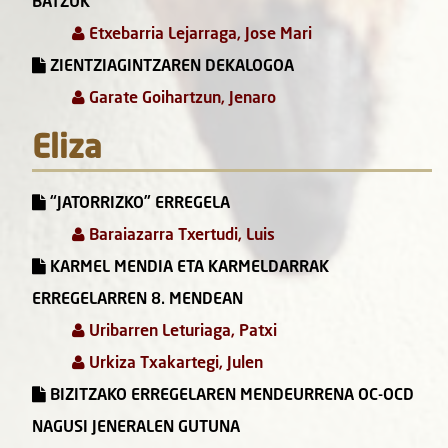
BATZUK
Etxebarria Lejarraga, Jose Mari
ZIENTZIAGINTZAREN DEKALOGOA
Garate Goihartzun, Jenaro
Eliza
“JATORRIZKO” ERREGELA
Baraiazarra Txertudi, Luis
KARMEL MENDIA ETA KARMELDARRAK
ERREGELARREN 8. MENDEAN
Uribarren Leturiaga, Patxi
Urkiza Txakartegi, Julen
BIZITZAKO ERREGELAREN MENDEURRENA OC-OCD
NAGUSI JENERALEN GUTUNA