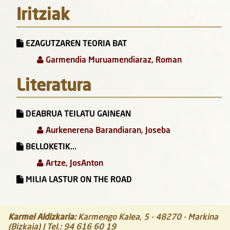
Iritziak
EZAGUTZAREN TEORIA BAT
Garmendia Muruamendiaraz, Roman
Literatura
DEABRUA TEILATU GAINEAN
Aurkenerena Barandiaran, Joseba
BELLOKETIK...
Artze, JosAnton
MILIA LASTUR ON THE ROAD
Karmel Aldizkaria
:
Karmengo Kalea, 5
-
48270
-
Markina
(Bizkaia)
| Tel.:
94 616 60 19