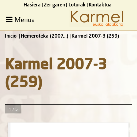
Hasiera
Zer garen
Loturak
Kontaktua
Menua
Inicio
Hemeroteka (2007...)
Karmel 2007-3 (259)
Karmel 2007-3
(259)
1 / 5