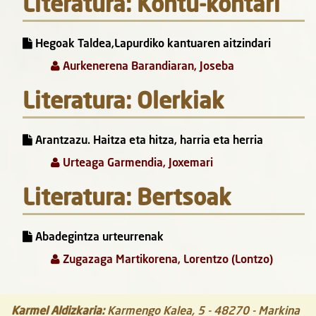
Literatura: Kontu-kontari
Hegoak Taldea,Lapurdiko kantuaren aitzindari
Aurkenerena Barandiaran, Joseba
Literatura: Olerkiak
Arantzazu. Haitza eta hitza, harria eta herria
Urteaga Garmendia, Joxemari
Literatura: Bertsoak
Abadegintza urteurrenak
Zugazaga Martikorena, Lorentzo (Lontzo)
Karmel Aldizkaria
:
Karmengo Kalea, 5
-
48270
-
Markina