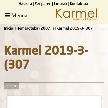
Hasiera
Zer garen
Loturak
Kontaktua
Menua
Inicio
Hemeroteka (2007...)
Karmel 2019-3-(307
Karmel 2019-3-
(307
1 / 10