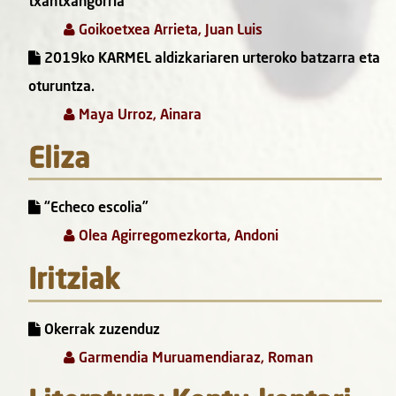
txantxangorria
Goikoetxea Arrieta, Juan Luis
2019ko KARMEL aldizkariaren urteroko batzarra eta
oturuntza.
Maya Urroz, Ainara
Eliza
“Echeco escolia”
Olea Agirregomezkorta, Andoni
Iritziak
Okerrak zuzenduz
Garmendia Muruamendiaraz, Roman