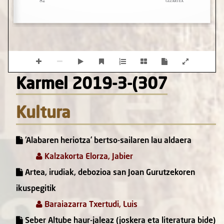
Karmel 2019-3-(307
Kultura
‘Alabaren heriotza’ bertso-sailaren lau aldaera
Kalzakorta Elorza, Jabier
Artea, irudiak, debozioa san Joan Gurutzekoren
ikuspegitik
Baraiazarra Txertudi, Luis
Seber Altube haur-jaleaz (joskera eta literatura bide)