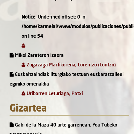
Notice
: Undefined offset: 0 in
/home/karmelal/www/modulos/publicaciones/public
on line
54
Mikel Zarateren izaera
Zugazaga Martikorena, Lorentzo (Lontzo)
Euskaltzaindiak liturgiako testuen euskaratzaileei
eginiko omenaldia
Uribarren Leturiaga, Patxi
Gizartea
Gabi de la Maza 40 urte garrenean. You Tubeko