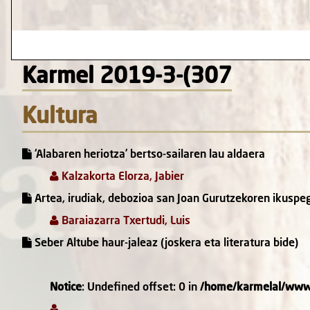
Karmel 2019-3-(307
Kultura
‘Alabaren heriotza’ bertso-sailaren lau aldaera
Kalzakorta Elorza, Jabier
Artea, irudiak, debozioa san Joan Gurutzekoren ikuspeg
Baraiazarra Txertudi, Luis
Seber Altube haur-jaleaz (joskera eta literatura bide)
Notice
: Undefined offset: 0 in
/home/karmelal/www/m