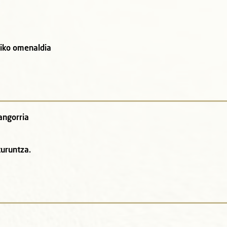
niko omenaldia
angorria
uruntza.