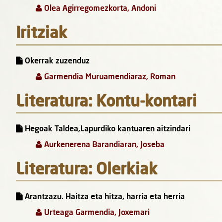
Olea Agirregomezkorta, Andoni
Iritziak
Okerrak zuzenduz
Garmendia Muruamendiaraz, Roman
Literatura: Kontu-kontari
Hegoak Taldea,Lapurdiko kantuaren aitzindari
Aurkenerena Barandiaran, Joseba
Literatura: Olerkiak
Arantzazu. Haitza eta hitza, harria eta herria
Urteaga Garmendia, Joxemari