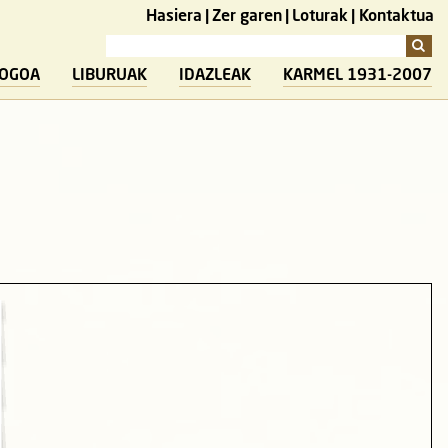
Hasiera
Zer garen
Loturak
Kontaktua
LOGOA
LIBURUAK
IDAZLEAK
KARMEL 1931-2007