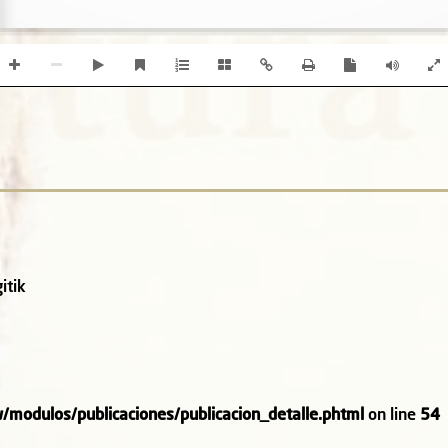
itik
odulos/publicaciones/publicacion_detalle.phtml
on line
54