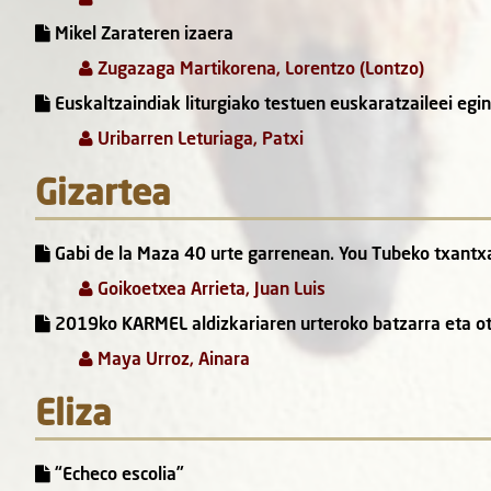
Mikel Zarateren izaera
Zugazaga Martikorena, Lorentzo (Lontzo)
Euskaltzaindiak liturgiako testuen euskaratzaileei egi
Uribarren Leturiaga, Patxi
Gizartea
Gabi de la Maza 40 urte garrenean. You Tubeko txantx
Goikoetxea Arrieta, Juan Luis
2019ko KARMEL aldizkariaren urteroko batzarra eta ot
Maya Urroz, Ainara
Eliza
“Echeco escolia”