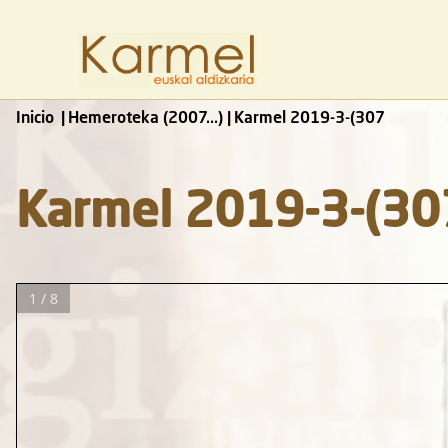
Inicio
Hemeroteka (2007...)
Karmel 2019-3-(307
Karmel 2019-3-(30
1 / 8