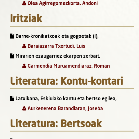
Olea Agirregomezkorta, Andoni
Iritziak
Barne-kronikatxoak eta gogoetak (I),
Baraiazarra Txertudi, Luis
Mirarien ezaugarriez ekarpen zerbait,
Garmendia Muruamendiaraz, Roman
Literatura: Kontu-kontari
Latxikana, Eskiulako kantu eta bertso egilea,
Aurkenerena Barandiaran, Joseba
Literatura: Bertsoak