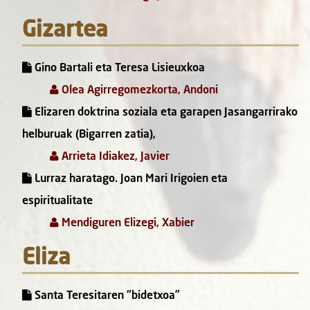
Gizartea
Gino Bartali eta Teresa Lisieuxkoa
Olea Agirregomezkorta, Andoni
Elizaren doktrina soziala eta garapen Jasangarrirako
helburuak (Bigarren zatia),
Arrieta Idiakez, Javier
Lurraz haratago. Joan Mari Irigoien eta
espiritualitate
Mendiguren Elizegi, Xabier
Eliza
Santa Teresitaren “bidetxoa”