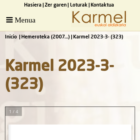
Hasiera
Zer garen
Loturak
Kontaktua
Menua
Inicio
Hemeroteka (2007...)
Karmel 2023-3- (323)
Karmel 2023-3-
(323)
1 / 4