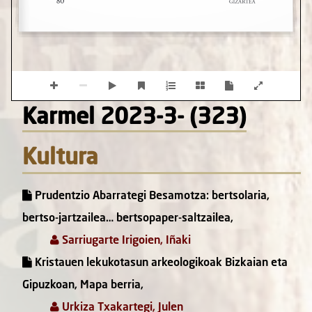
Karmel 2023-3- (323)
Kultura
Prudentzio Abarrategi Besamotza: bertsolaria,
bertso-jartzailea… bertsopaper-saltzailea,
Sarriugarte Irigoien, Iñaki
Kristauen lekukotasun arkeologikoak Bizkaian eta
Gipuzkoan, Mapa berria,
Urkiza Txakartegi, Julen