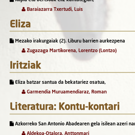
Baraiazarra Txertudi, Luis
Eliza
Mezako irakurgaiak (2). Liburu barrien aurkezpena
Zugazaga Martikorena, Lorentzo (Lontzo)
Iritziak
Eliza batzar santua da bekatariez osatua,
Garmendia Muruamendiaraz, Roman
Literatura: Kontu-kontari
Azkorreko San Antonio Abadearen gela isilean azeri nar
Aldekoa-Otalora, Anttonmari