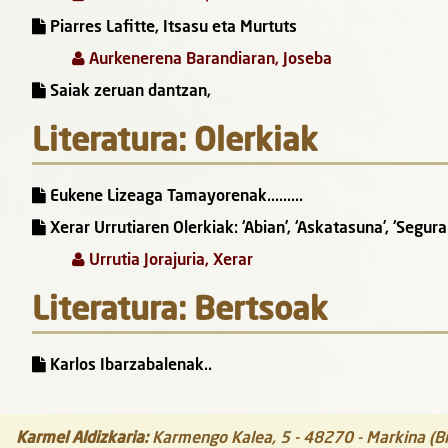
Piarres Lafitte, Itsasu eta Murtuts
Aurkenerena Barandiaran, Joseba
Saiak zeruan dantzan,
Literatura: Olerkiak
Eukene Lizeaga Tamayorenak.........
Xerar Urrutiaren Olerkiak: ‘Abian’, ‘Askatasuna’, ‘Segura
Urrutia Jorajuria, Xerar
Literatura: Bertsoak
Karlos Ibarzabalenak..
Karmel Aldizkaria
:
Karmengo Kalea, 5
-
48270
-
Markina (Bi