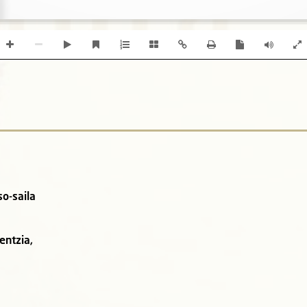
o-saila
entzia,