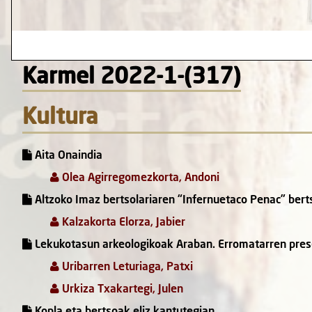
Karmel 2022-1-(317)
Kultura
Aita Onaindia
Olea Agirregomezkorta, Andoni
Altzoko Imaz bertsolariaren “Infernuetaco Penac” berts
Kalzakorta Elorza, Jabier
Lekukotasun arkeologikoak Araban. Erromatarren pres
Uribarren Leturiaga, Patxi
Urkiza Txakartegi, Julen
Kopla eta bertsoak eliz kantutegian,