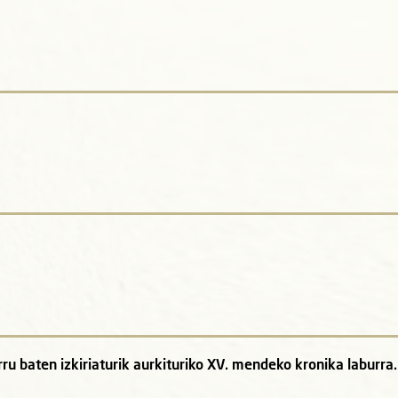
ru baten izkiriaturik aurkituriko XV. mendeko kronika laburra.