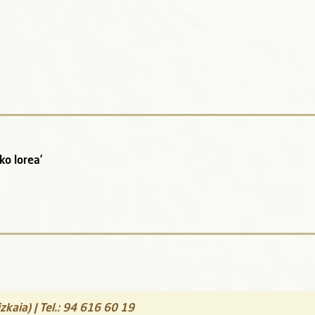
ko lorea’
zkaia)
| Tel.:
94 616 60 19