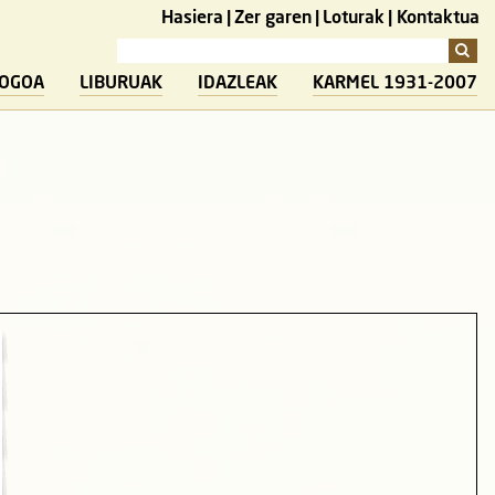
Hasiera
Zer garen
Loturak
Kontaktua
LOGOA
LIBURUAK
IDAZLEAK
KARMEL 1931-2007