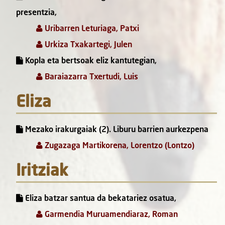
presentzia,
Uribarren Leturiaga, Patxi
Urkiza Txakartegi, Julen
Kopla eta bertsoak eliz kantutegian,
Baraiazarra Txertudi, Luis
Eliza
Mezako irakurgaiak (2). Liburu barrien aurkezpena
Zugazaga Martikorena, Lorentzo (Lontzo)
Iritziak
Eliza batzar santua da bekatariez osatua,
Garmendia Muruamendiaraz, Roman