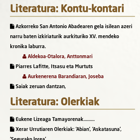
Literatura: Kontu-kontari
Azkorreko San Antonio Abadearen gela isilean azeri
narru baten izkiriaturik aurkituriko XV. mendeko
kronika laburra.
Aldekoa-Otalora, Anttonmari
Piarres Lafitte, Itsasu eta Murtuts
Aurkenerena Barandiaran, Joseba
Saiak zeruan dantzan,
Literatura: Olerkiak
Eukene Lizeaga Tamayorenak.........
Xerar Urrutiaren Olerkiak: ‘Abian’, ‘Askatasuna’,
‘Segurako lorea’