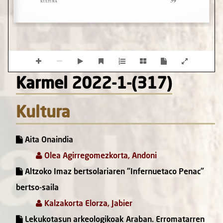
Karmel 2022-1-(317)
Kultura
Aita Onaindia
Olea Agirregomezkorta, Andoni
Altzoko Imaz bertsolariaren “Infernuetaco Penac”
bertso-saila
Kalzakorta Elorza, Jabier
Lekukotasun arkeologikoak Araban. Erromatarren