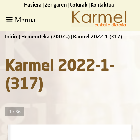
Hasiera
Zer garen
Loturak
Kontaktua
Menua
Inicio
Hemeroteka (2007...)
Karmel 2022-1-(317)
Karmel 2022-1-
(317)
1 / 36