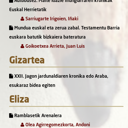
Autobusez. Maite idazle mungiarraren kronikak
Euskal Herrietatik
Sarriugarte Irigoien, Iñaki
Mundua euskal eta zerua zabal. Testamentu Barria
euskara batutik bizkaiera bateratura
Goikoetxea Arrieta, Juan Luis
Gizartea
XXII. Jagon jardunaldiaren kronika edo Araba,
esukaraz bidea egiten
Eliza
Ramblasetik Arenalera
Olea Agirregomezkorta, Andoni