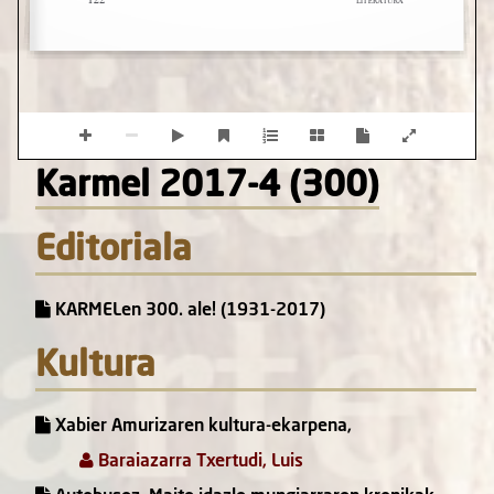
Karmel 2017-4 (300)
Editoriala
KARMELen 300. ale! (1931-2017)
Kultura
Xabier Amurizaren kultura-ekarpena,
Baraiazarra Txertudi, Luis