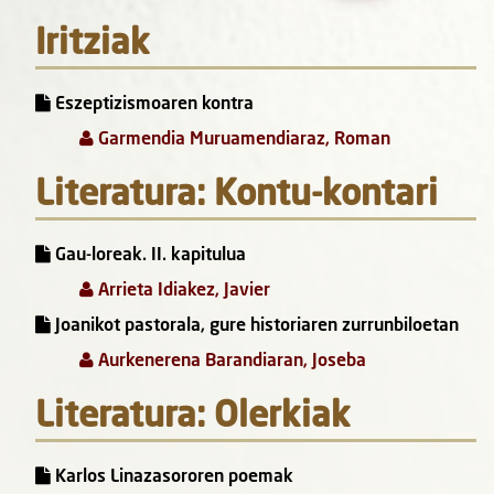
Iritziak
Eszeptizismoaren kontra
Garmendia Muruamendiaraz, Roman
Literatura: Kontu-kontari
Gau-loreak. II. kapitulua
Arrieta Idiakez, Javier
Joanikot pastorala, gure historiaren zurrunbiloetan
Aurkenerena Barandiaran, Joseba
Literatura: Olerkiak
Karlos Linazasororen poemak