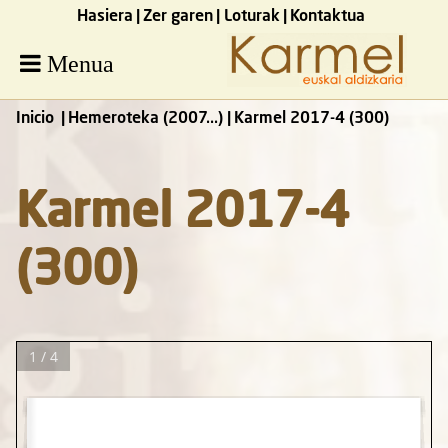
Hasiera
Zer garen
Loturak
Kontaktua
Menua
Inicio
Hemeroteka (2007...)
Karmel 2017-4 (300)
Karmel 2017-4
(300)
1 / 4