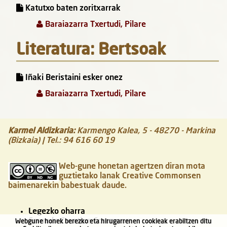
Katutxo baten zoritxarrak
Baraiazarra Txertudi, Pilare
Literatura: Bertsoak
Iñaki Beristaini esker onez
Baraiazarra Txertudi, Pilare
Karmel Aldizkaria
:
Karmengo Kalea, 5
-
48270
-
Markina
(Bizkaia)
| Tel.:
94 616 60 19
Web-gune honetan agertzen diran mota
guztietako lanak Creative Commonsen
baimenarekin babestuak daude.
Legezko oharra
Formula Creative Commons
Webgune honek berezko eta hirugarrenen cookieak erabiltzen ditu