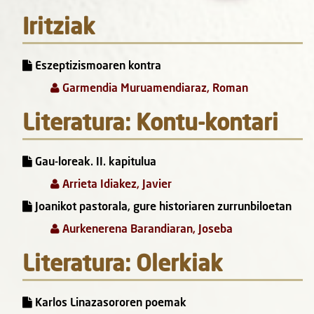
Iritziak
Eszeptizismoaren kontra
Garmendia Muruamendiaraz, Roman
Literatura: Kontu-kontari
Gau-loreak. II. kapitulua
Arrieta Idiakez, Javier
Joanikot pastorala, gure historiaren zurrunbiloetan
Aurkenerena Barandiaran, Joseba
Literatura: Olerkiak
Karlos Linazasororen poemak