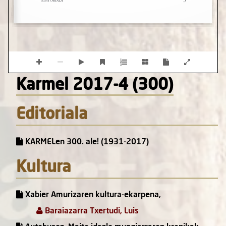
Karmel 2017-4 (300)
Editoriala
KARMELen 300. ale! (1931-2017)
Kultura
Xabier Amurizaren kultura-ekarpena,
Baraiazarra Txertudi, Luis