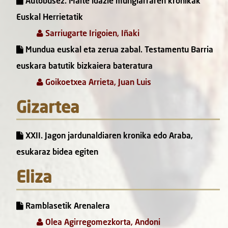
Autobusez. Maite idazle mungiarraren kronikak
Euskal Herrietatik
Sarriugarte Irigoien, Iñaki
Mundua euskal eta zerua zabal. Testamentu Barria
euskara batutik bizkaiera bateratura
Goikoetxea Arrieta, Juan Luis
Gizartea
XXII. Jagon jardunaldiaren kronika edo Araba,
esukaraz bidea egiten
Eliza
Ramblasetik Arenalera
Olea Agirregomezkorta, Andoni