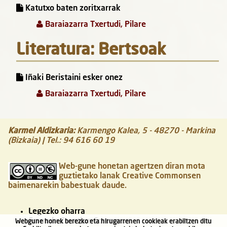
Katutxo baten zoritxarrak
Baraiazarra Txertudi, Pilare
Literatura: Bertsoak
Iñaki Beristaini esker onez
Baraiazarra Txertudi, Pilare
Karmel Aldizkaria
:
Karmengo Kalea, 5
-
48270
-
Markina
(Bizkaia)
| Tel.:
94 616 60 19
Web-gune honetan agertzen diran mota
guztietako lanak Creative Commonsen
baimenarekin babestuak daude.
Legezko oharra
Formula Creative Commons
Webgune honek berezko eta hirugarrenen cookieak erabiltzen ditu