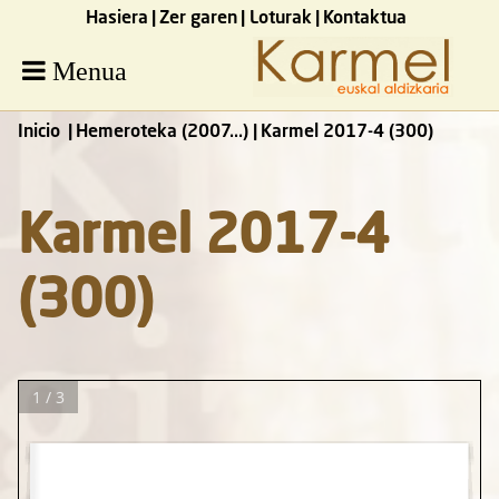
Hasiera
Zer garen
Loturak
Kontaktua
Menua
Inicio
Hemeroteka (2007...)
Karmel 2017-4 (300)
Karmel 2017-4
(300)
1 / 3