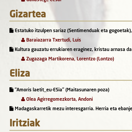
Gizartea
Estatuko itzulpen sariaz (Sentimenduak eta gogoetak),
Baraiazarra Txertudi, Luis
Kultura gauzatu errukiaren eraginez, kristau arnasa d
Zugazaga Martikorena, Lorentzo (Lontzo)
Eliza
“Amoris laetit_eu-ESia” (Maitasunaren poza)
Olea Agirregomezkorta, Andoni
Madagaskarretik mezu interesgarria. Herria eta ebanje
Iritziak