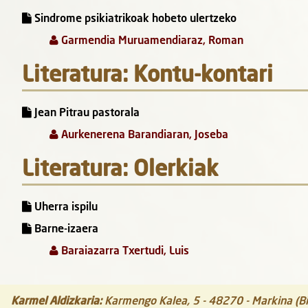
Sindrome psikiatrikoak hobeto ulertzeko
Garmendia Muruamendiaraz, Roman
Literatura: Kontu-kontari
Jean Pitrau pastorala
Aurkenerena Barandiaran, Joseba
Literatura: Olerkiak
Uherra ispilu
Barne-izaera
Baraiazarra Txertudi, Luis
Karmel Aldizkaria
:
Karmengo Kalea, 5
-
48270
-
Markina (Bi