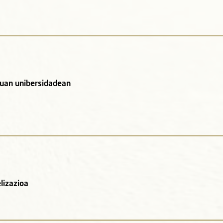
auan unibersidadean
lizazioa