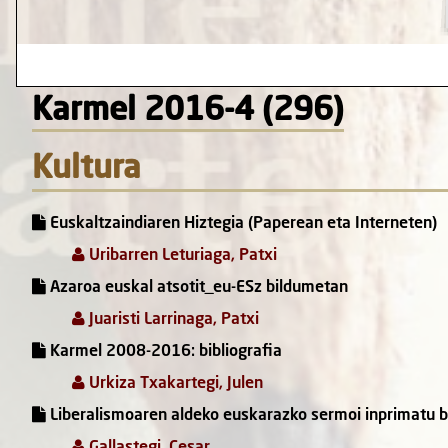
Karmel 2016-4 (296)
Kultura
Euskaltzaindiaren Hiztegia (Paperean eta Interneten)
Uribarren Leturiaga, Patxi
Azaroa euskal atsotit_eu-ESz bildumetan
Juaristi Larrinaga, Patxi
Karmel 2008-2016: bibliografia
Urkiza Txakartegi, Julen
Liberalismoaren aldeko euskarazko sermoi inprimatu ba
Gallastegi, Cesar