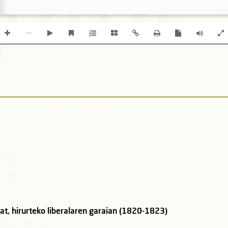
t, hirurteko liberalaren garaian (1820-1823)