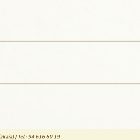
zkaia)
| Tel.:
94 616 60 19