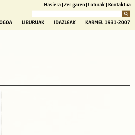
Hasiera
Zer garen
Loturak
Kontaktua
LOGOA
LIBURUAK
IDAZLEAK
KARMEL 1931-2007